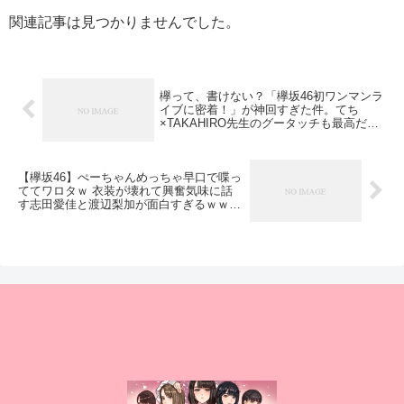
関連記事は見つかりませんでした。
欅って、書けない？「欅坂46初ワンマンラ
イブに密着！」が神回すぎた件。てち
×TAKAHIRO先生のグータッチも最高だっ
たな
【欅坂46】ぺーちゃんめっちゃ早口で喋っ
ててワロタｗ 衣装が壊れて興奮気味に話
す志田愛佳と渡辺梨加が面白すぎるｗｗｗ
【欅って、書けない？】