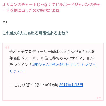
オリコンのチャートじゃなくてビルボードジャパンのチャ
ートを例に出したのが時代だよね
237
これ他の2人にも出る可能性あるよね？
売れっ子プロデューサーtofubeatsさんが選ぶ2016
年名曲ベスト10、10位に欅ちゃんのサイマジョが
ランクイン！
#関ジャム
#欅坂46
#サイレントマジョ
リティー
— しおり◢͟￨⁴⁶ (@neru94kyk)
2017年1月8日