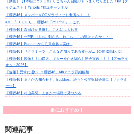
【動画】【⬆️本編はコチラ⬆️】りこちゃん自撮りもうまくなりました！📸【ダ
イジェスト 】#shorts #櫻坂チャンネル
【櫻坂46】メンバー＆OGがラヴィット出演へ！！！
≠ME『313,813』 櫻坂46『251,590』←これ
【櫻坂46】森田ひかる推し、これには大歓喜
【櫻坂46】一部Buddiesに刺さる... わこち、この姿はまさか・・・
【櫻坂46】Buddiesから注意喚起←実は...
【櫻坂46】サクラミーツ、こんなぎ加入である変化が...【公開収録レポ】
【櫻坂46】映像も！山﨑天、ギターをかき鳴らし開会宣言！！！【閃光ライ
オット2026】
【速報】異常に遅い...？櫻坂46、6thアニラ詳細解禁
【櫻坂46】まさかの知らせも... Buddies、続々と公開収録会場に【サクラミ
ーツ】
【櫻坂46】村山美羽、まさかの場所で見つかる
更におすすめ！
関連記事