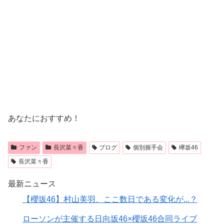
あなたにおすすめ！
ファン
長沢菜々香
ブログ
個別握手会
欅坂46
長沢菜々香
最新ニュース
【櫻坂46】村山美羽、ここ数日である変化が...？
ローソンが主催する日向坂46×櫻坂46合同ライブ