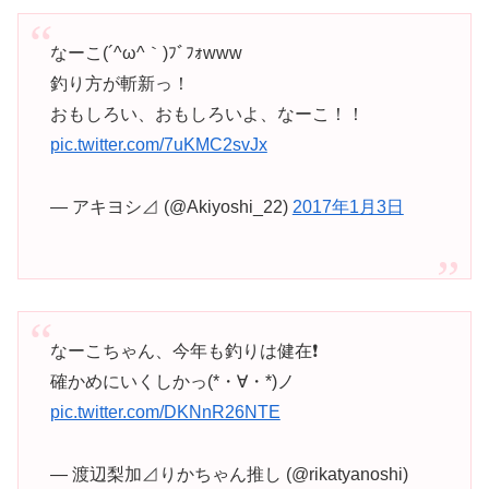
なーこ(´^ω^｀)ﾌﾞﾌｫwww
釣り方が斬新っ！
おもしろい、おもしろいよ、なーこ！！
pic.twitter.com/7uKMC2svJx
— アキヨシ⊿ (@Akiyoshi_22)
2017年1月3日
なーこちゃん、今年も釣りは健在❗
確かめにいくしかっ(*・∀・*)ノ
pic.twitter.com/DKNnR26NTE
— 渡辺梨加⊿りかちゃん推し (@rikatyanoshi)