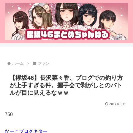
ホーム
ファン
【欅坂46】長沢菜々香、ブログでの釣り方
が上手すぎる件。握手会で剥がしとのバト
ルが目に見えるなｗｗ
2017.01.03
750
なーこブログキター