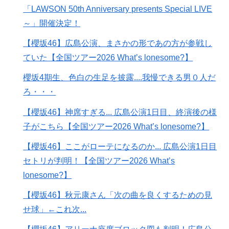
「LAWSON 50th Anniversary presents Special LIVE
～」開催決定！
【櫻坂46】広島公演、まさかの形であの方が参戦し
ていた【全国ツアー2026 What’s lonesome?】
櫻坂4期生、色白の生足を披露....我慢できる男０人だ
ろ・・・
【櫻坂46】神席すぎる... 広島公演1日目、終演後の様
子がこちら【全国ツアー2026 What’s lonesome?】
【櫻坂46】ここがローテになるのか... 広島公演1日目
セトリが判明！【全国ツアー2026 What’s
lonesome?】
【櫻坂46】秋元康さん「次の曲を良くするための見
せ球」←これ次...