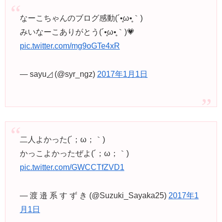
なーこちゃんのブログ感動(´•̥ω•̥｀)
みいなーこありがとう(´•̥ω•̥｀)💗
pic.twitter.com/mg9oGTe4xR
— sayu◿ (@syr_ngz)
2017年1月1日
二人よかった(´；ω；｀)
かっこよかったぜよ(´；ω；｀)
pic.twitter.com/GWCCTfZVD1
— 渡 邉 系 す ず き (@Suzuki_Sayaka25)
2017年1
月1日