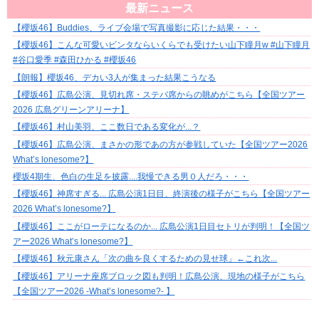
最新ニュース
【櫻坂46】Buddies、ライブ会場で写真撮影に応じた結果・・・
​【櫻坂46】こんな可愛いビンタならいくらでも受けたい山下瞳月w #山下瞳月
#谷口愛季 #森田ひかる #櫻坂46
【朗報】櫻坂46、デカい3人が集まった結果こうなる
【櫻坂46】広島公演、見切れ席・ステバ席からの眺めがこちら【全国ツアー
2026 広島グリーンアリーナ】
【櫻坂46】村山美羽、ここ数日である変化が...？
【櫻坂46】広島公演、まさかの形であの方が参戦していた【全国ツアー2026
What’s lonesome?】
櫻坂4期生、色白の生足を披露....我慢できる男０人だろ・・・
【櫻坂46】神席すぎる... 広島公演1日目、終演後の様子がこちら【全国ツアー
2026 What’s lonesome?】
【櫻坂46】ここがローテになるのか... 広島公演1日目セトリが判明！【全国ツ
アー2026 What’s lonesome?】
【櫻坂46】秋元康さん「次の曲を良くするための見せ球」←これ次...
【櫻坂46】アリーナ座席ブロック図も判明！広島公演、現地の様子がこちら
【全国ツアー2026 -What’s lonesome?- 】