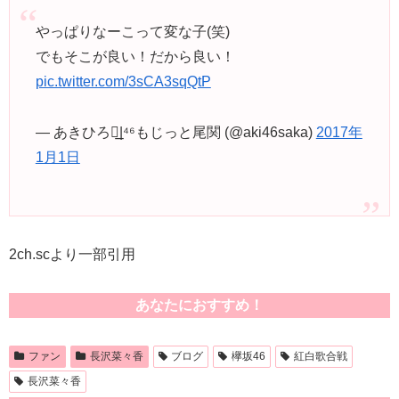
やっぱりなーこって変な子(笑)
でもそこが良い！だから良い！
pic.twitter.com/3sCA3sqQtP
— あきひろ◢͟|⁴⁶もじっと尾関 (@aki46saka)
2017年
1月1日
2ch.scより一部引用
あなたにおすすめ！
ファン
長沢菜々香
ブログ
欅坂46
紅白歌合戦
長沢菜々香