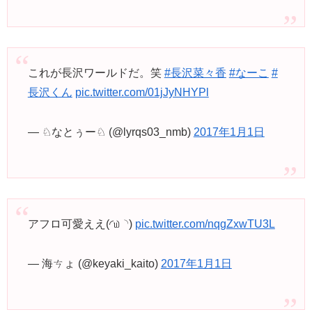
これが長沢ワールドだ。笑
#長沢菜々香
#なーこ
#
長沢くん
pic.twitter.com/01jJyNHYPl
— ♘なとぅー♘ (@lyrqs03_nmb)
2017年1月1日
アフロ可愛ええ(◜௰◝)
pic.twitter.com/nqgZxwTU3L
— 海ㄘょ (@keyaki_kaito)
2017年1月1日