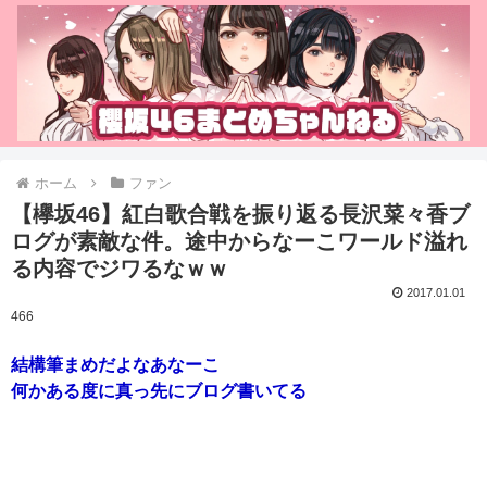
ホーム
ファン
【欅坂46】紅白歌合戦を振り返る長沢菜々香ブ
ログが素敵な件。途中からなーこワールド溢れ
る内容でジワるなｗｗ
2017.01.01
466
結構筆まめだよなあなーこ
何かある度に真っ先にブログ書いてる