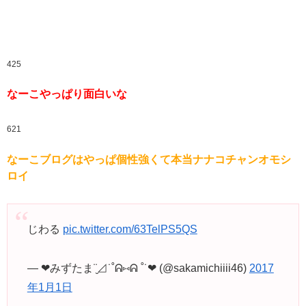
425
なーこやっぱり面白いな
621
なーこブログはやっぱ個性強くて本当ナナコチャンオモシ
ロイ
じわる
pic.twitter.com/63TelPS5QS
— ❤︎みずたま¨̮⊿˙˚ᕱ⑅ᕱ ˚˙❤︎ (@sakamichiiii46)
2017
年1月1日