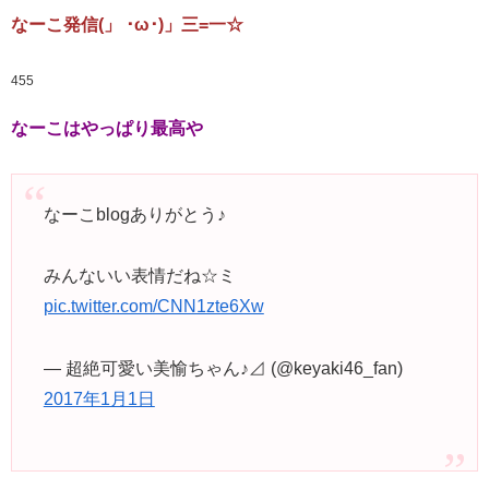
なーこ発信(」 ･ω･)」三=一☆
455
なーこはやっぱり最高や
なーこblogありがとう♪
みんないい表情だね☆ミ
pic.twitter.com/CNN1zte6Xw
— 超絶可愛い美愉ちゃん♪⊿ (@keyaki46_fan)
2017年1月1日