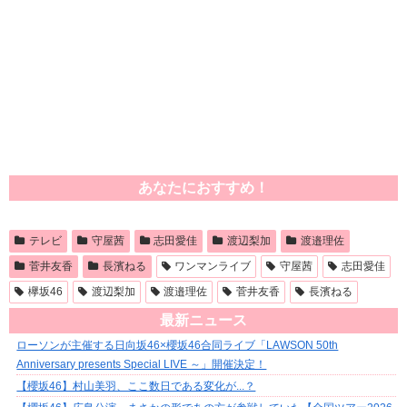
あなたにおすすめ！
テレビ
守屋茜
志田愛佳
渡辺梨加
渡邉理佐
菅井友香
長濱ねる
ワンマンライブ
守屋茜
志田愛佳
欅坂46
渡辺梨加
渡邉理佐
菅井友香
長濱ねる
最新ニュース
ローソンが主催する日向坂46×櫻坂46合同ライブ「LAWSON 50th
Anniversary presents Special LIVE ～」開催決定！
【櫻坂46】村山美羽、ここ数日である変化が...？