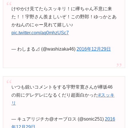
けやかけ見てたらスッキリ！に欅ちゃん不意に来
た！！宇野さん羨ましいぞ！この野郎！ゆっかとあ
かねんのにゃー見れて嬉しい♪
pic.twitter.com/aq0mhzUSc7
— わしまる⊿ (@washizaka46)
2016年12月29日
いつも鋭いコメントをする宇野常寛さんが欅坂46
の前にデレデレになるくだり超面白かった
#スッキ
リ
— キュアリジチカ@オーブロス (@sonic251)
2016
年12月29日