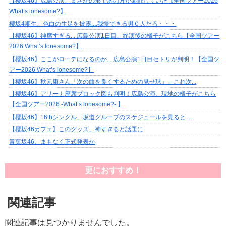
【櫻坂46】広島公演、まさかの形であの方が参戦していた【全国ツアー2026
What’s lonesome?】
櫻坂4期生、色白の生足を披露....我慢できる男０人だろ・・・
【櫻坂46】神席すぎる... 広島公演1日目、終演後の様子がこちら【全国ツアー
2026 What’s lonesome?】
【櫻坂46】ここがローテになるのか... 広島公演1日目セトリが判明！【全国ツ
アー2026 What’s lonesome?】
【櫻坂46】秋元康さん「次の曲を良くするための見せ球」←これ次...
【櫻坂46】アリーナ座席ブロック図も判明！広島公演、現地の様子がこちら
【全国ツアー2026 -What’s lonesome?- 】
【櫻坂46】16thシングル、坂道グループのスケジュールを見ると...
【櫻坂46カフェ】このグッズ、神すぎると話題に
青葉坂46、まもなく正式発表か
更におすすめ！
関連記事
関連記事は見つかりませんでした。