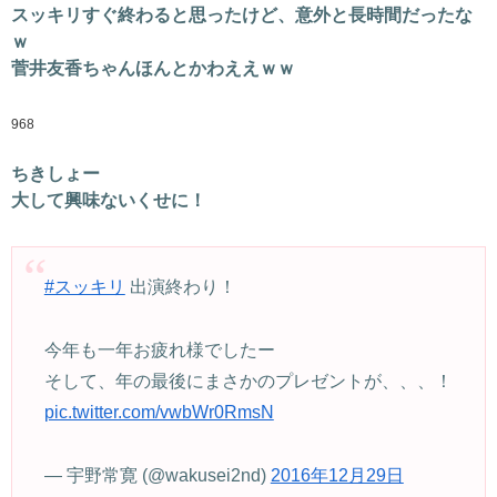
スッキリすぐ終わると思ったけど、意外と長時間だったな
ｗ
菅井友香ちゃんほんとかわええｗｗ
968
ちきしょー
大して興味ないくせに！
#スッキリ
出演終わり！
今年も一年お疲れ様でしたー
そして、年の最後にまさかのプレゼントが、、、！
pic.twitter.com/vwbWr0RmsN
— 宇野常寛 (@wakusei2nd)
2016年12月29日