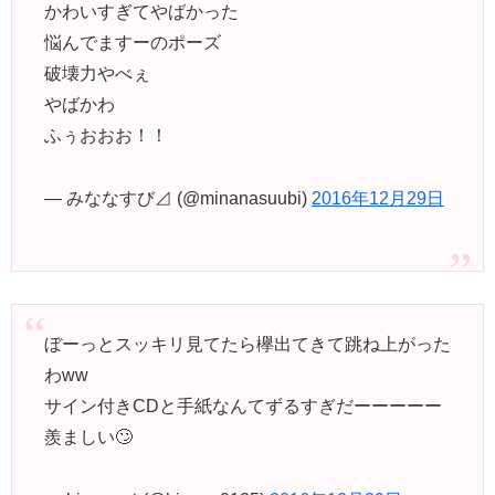
かわいすぎてやばかった
悩んでますーのポーズ
破壊力やべぇ
やばかわ
ふぅおおお！！
— みななすび⊿ (@minanasuubi)
2016年12月29日
ぼーっとスッキリ見てたら欅出てきて跳ね上がった
わww
サイン付きCDと手紙なんてずるすぎだーーーーー
羨ましい🙄