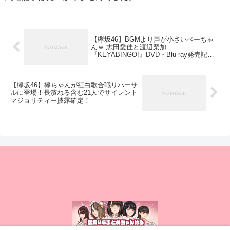
【欅坂46】BGMより声が小さいぺーちゃ
んｗ 志田愛佳と渡辺梨加
『KEYABINGO!』DVD・Blu-ray発売記念
コメント動画が公開！
【欅坂46】欅ちゃんが紅白歌合戦リハーサ
ルに登場！長濱ねる含む21人でサイレント
マジョリティー披露確定！