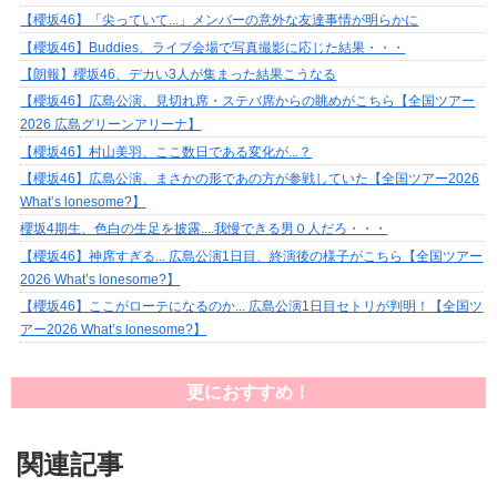
【櫻坂46】「尖っていて...」メンバーの意外な友達事情が明らかに
【櫻坂46】Buddies、ライブ会場で写真撮影に応じた結果・・・
【朗報】櫻坂46、デカい3人が集まった結果こうなる
【櫻坂46】広島公演、見切れ席・ステバ席からの眺めがこちら【全国ツアー
2026 広島グリーンアリーナ】
【櫻坂46】村山美羽、ここ数日である変化が...？
【櫻坂46】広島公演、まさかの形であの方が参戦していた【全国ツアー2026
What’s lonesome?】
櫻坂4期生、色白の生足を披露....我慢できる男０人だろ・・・
【櫻坂46】神席すぎる... 広島公演1日目、終演後の様子がこちら【全国ツアー
2026 What’s lonesome?】
【櫻坂46】ここがローテになるのか... 広島公演1日目セトリが判明！【全国ツ
アー2026 What’s lonesome?】
更におすすめ！
関連記事