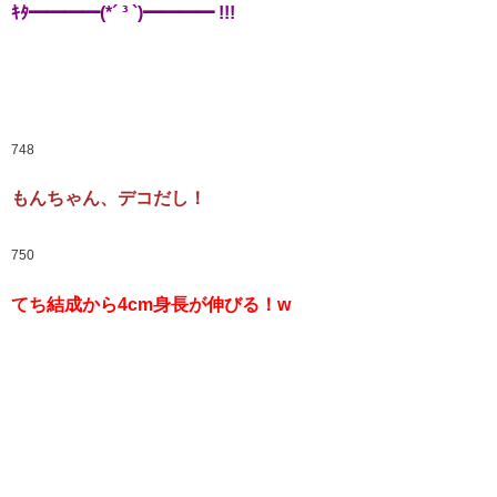
ｷﾀ━━━━(*´ ³ `)━━━━ !!!
748
もんちゃん、デコだし！
750
てち結成から4cm身長が伸びる！w