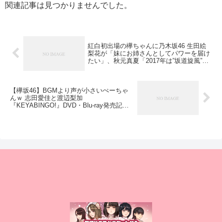
関連記事は見つかりませんでした。
紅白初出場の欅ちゃんに乃木坂46 生田絵
梨花が「妹にお姉さんとしてパワーを届け
たい」、秋元真夏「2017年は”坂道旋風”を
巻き起こしたい」とコメント
【欅坂46】BGMより声が小さいぺーちゃ
んｗ 志田愛佳と渡辺梨加
『KEYABINGO!』DVD・Blu-ray発売記念
コメント動画が公開！