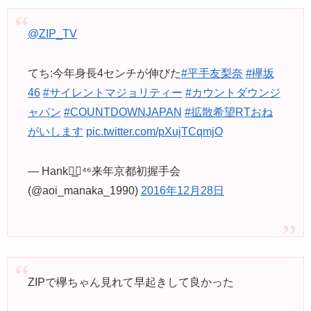
@ZIP_TV
てち:今年身長4センチが伸びた
#平手友梨奈
#欅坂
46
#サイレントマジョリティー
#カウントダウンジ
ャパン
#COUNTDOWNJAPAN
#拡散希望RTおね
がいします
pic.twitter.com/pXujTCqmjO
— Hank◢͟￨⁴⁶来年京都初握手会
(@aoi_manaka_1990)
2016年12月28日
ZIPで欅ちゃん見れて早起きして良かった