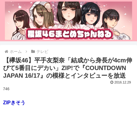
ホーム
テレビ
【欅坂46】平手友梨奈「結成から身長が4cm伸
びて5番目にデカい」ZIP!で『COUNTDOWN
JAPAN 16/17』の模様とインタビューを放送
2016.12.29
746
ZIPきそう