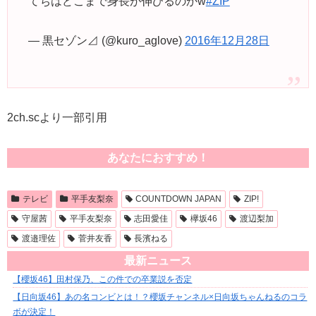
てちはどこまで身長が伸びるのかw
#ZIP
— 黒セゾン⊿ (@kuro_aglove)
2016年12月28日
2ch.scより一部引用
あなたにおすすめ！
テレビ
平手友梨奈
COUNTDOWN JAPAN
ZIP!
守屋茜
平手友梨奈
志田愛佳
欅坂46
渡辺梨加
渡邉理佐
菅井友香
長濱ねる
最新ニュース
【櫻坂46】田村保乃、この件での卒業説を否定
【日向坂46】あの名コンビとは！？櫻坂チャンネル×日向坂ちゃんねるのコラ
ボが決定！