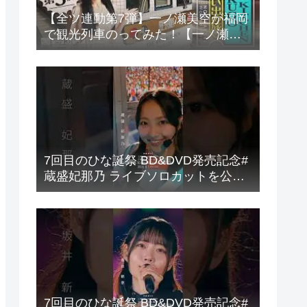
【全ツ連動第7弾】一ノ瀬美空が福岡
で観光列車のってみた！【一ノ瀬列
車旅第3弾】
7回目のひな誕祭 BD&DVD発売記念#
蔵盛妃那乃 ライブソロカットを公開
#日向坂46 #hinatazaka46 #
7回目のひな誕祭 BD&DVD発売記念#