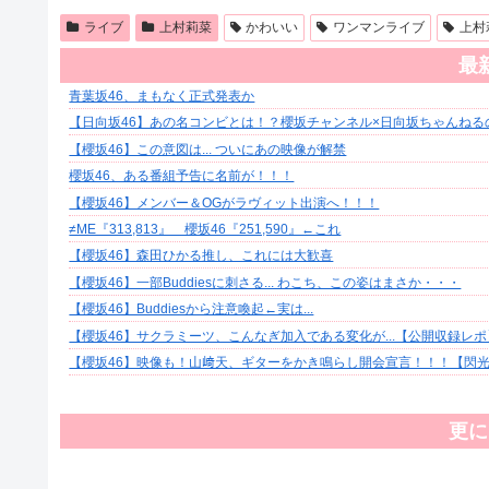
ライブ
上村莉菜
かわいい
ワンマンライブ
上村
最
青葉坂46、まもなく正式発表か
【日向坂46】あの名コンビとは！？櫻坂チャンネル×日向坂ちゃんねる
【櫻坂46】この意図は... ついにあの映像が解禁
櫻坂46、ある番組予告に名前が！！！
【櫻坂46】メンバー＆OGがラヴィット出演へ！！！
≠ME『313,813』 櫻坂46『251,590』←これ
【櫻坂46】森田ひかる推し、これには大歓喜
【櫻坂46】一部Buddiesに刺さる... わこち、この姿はまさか・・・
【櫻坂46】Buddiesから注意喚起←実は...
【櫻坂46】サクラミーツ、こんなぎ加入である変化が...【公開収録レポ
【櫻坂46】映像も！山﨑天、ギターをかき鳴らし開会宣言！！！【閃光ラ
更に