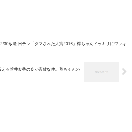
2/30放送 日テレ「ダマされた大賞2016」欅ちゃんドッキリにワッキ
考える菅井友香の姿が素敵な件。葵ちゃんの