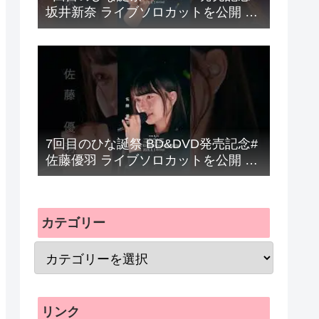
坂井新奈 ライブソロカットを公開 #
日向坂46 #hinatazaka46 #
7回目のひな誕祭 BD&DVD発売記念#
佐藤優羽 ライブソロカットを公開 #
日向坂46 #hinatazaka46 #
カテゴリー
リンク