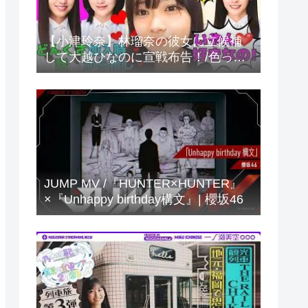
【小津玲奈】林瑠奈の彼女に立候補
して大越ひなのに宣戦布告！/色っぽ
い声がでちゃう小津ちゃん/海邉朱莉
のどんくさ話/小川彩との仲良し話/文
字起こし（乃木坂46・のぎおび）
JUMP MV /『HUNTER×HUNTER』
×『Unhappy birthday構文』| 櫻坂46