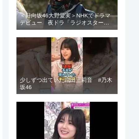
＜日向坂46大野愛実＞NHKでドラマ
デビュー 夜ドラ「ラジオスター」
登場に「かわいさハンパない」「演
技上手じゃん！」の声
少しずつ出ていた増田三莉音 #乃木
坂46