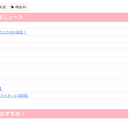
莉菜
欅坂46
新ニュース
のコラボが決定！
】
イオット2026】
おすすめ！