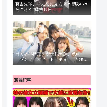
藤吉先輩、そんなに見る？ #櫻坂46 #
そこさく#藤吉夏鈴
日向坂46四期生が全員出演、映画
「ゼンブ・オブ・トーキョー」Netflix
で配信
新着記事