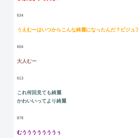
634
うえむーはいつからこんな綺麗になったんだ？ビジュ
604
大人むー
613
これ何回見ても綺麗
かわいいってより綺麗
878
むうううううううぅ