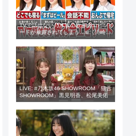
TVで話せない乃木坂の飲み会エピソ
ードが暴露されてしまう…w（川崎
桜、中西アルノ、梅澤美波、山下美
月、他）
LIVE: #乃木坂46 SHOWROOM「猫舌
SHOWROOM」黒見明香、松尾美佑