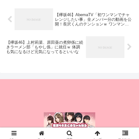
【欅坂46】AbemaTV「初ワンマンでチャ
レンジしたい事」全メンバー分の動画を公
開！長沢くんのテンションｗ ワンマンラ
イブが楽しみだな！
【欅坂46】上村莉菜、原田葵の煮卵係に続
きラーメン部「もやし係」に就任ｗ 体調
も気になるけど元気になってるといいな
© 2015 櫻坂46まとめちゃんねる.