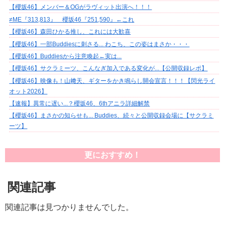
【櫻坂46】メンバー＆OGがラヴィット出演へ！！！
≠ME『313,813』 櫻坂46『251,590』←これ
【櫻坂46】森田ひかる推し、これには大歓喜
【櫻坂46】一部Buddiesに刺さる... わこち、この姿はまさか・・・
【櫻坂46】Buddiesから注意喚起←実は...
【櫻坂46】サクラミーツ、こんなぎ加入である変化が...【公開収録レポ】
【櫻坂46】映像も！山﨑天、ギターをかき鳴らし開会宣言！！！【閃光ライ
オット2026】
【速報】異常に遅い...？櫻坂46、6thアニラ詳細解禁
【櫻坂46】まさかの知らせも... Buddies、続々と公開収録会場に【サクラミ
ーツ】
更におすすめ！
関連記事
関連記事は見つかりませんでした。