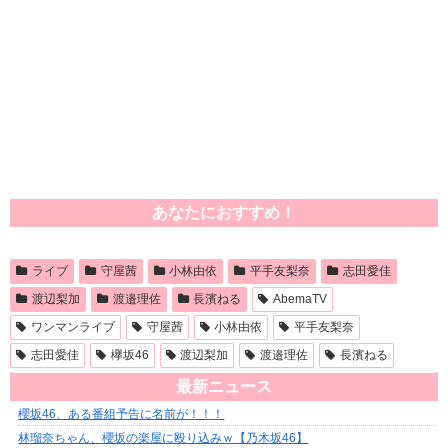
あなたにおすすめ！
ライブ
守屋茜
小林由依
平手友梨奈
志田愛佳
渡辺梨加
渡邉理佐
長濱ねる
AbemaTV
ワンマンライブ
守屋茜
小林由依
平手友梨奈
志田愛佳
欅坂46
渡辺梨加
渡邉理佐
長濱ねる
最新ニュース
櫻坂46、ある番組予告に名前が！！！
林瑠奈ちゃん、櫻坂の楽屋に殴り込みｗ【乃木坂46】