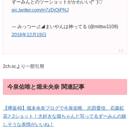
ずーみんとのツーショットがかわいい(*´`)♡
pic.twitter.com/m7zDjQjPNJ
— みっつー⊿◢まいやんは神ってる (@mittsu1109)
2016年12月19日
2ch.scより一部引用
今泉佑唯と堀未央奈 関連記事
【欅坂46】堀未央奈ブログで今泉佑唯、志田愛佳、石森虹
花と2ショット！大好きな堀ちゃんと写ってるずーみんの嬉
しそうな表情がいいね！