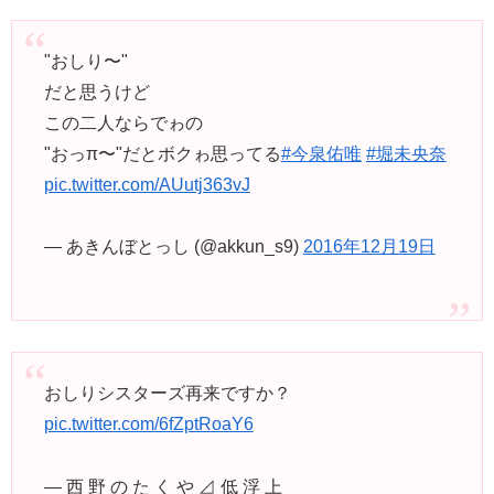
"おしり〜"
だと思うけど
この二人ならでゎの
"おっπ〜"だとボクゎ思ってる
#今泉佑唯
#堀未央奈
pic.twitter.com/AUutj363vJ
— あきんぼとっし (@akkun_s9)
2016年12月19日
おしりシスターズ再来ですか？
pic.twitter.com/6fZptRoaY6
— 西 野 の た く や ⊿ 低 浮 上