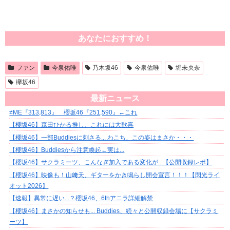
あなたにおすすめ！
ファン
今泉佑唯
乃木坂46
今泉佑唯
堀未央奈
欅坂46
最新ニュース
≠ME『313,813』 櫻坂46『251,590』←これ
【櫻坂46】森田ひかる推し、これには大歓喜
【櫻坂46】一部Buddiesに刺さる... わこち、この姿はまさか・・・
【櫻坂46】Buddiesから注意喚起←実は...
【櫻坂46】サクラミーツ、こんなぎ加入である変化が...【公開収録レポ】
【櫻坂46】映像も！山﨑天、ギターをかき鳴らし開会宣言！！！【閃光ライ
オット2026】
【速報】異常に遅い...？櫻坂46、6thアニラ詳細解禁
【櫻坂46】まさかの知らせも... Buddies、続々と公開収録会場に【サクラミ
ーツ】