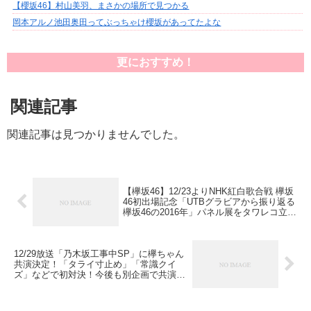
【櫻坂46】村山美羽、まさかの場所で見つかる
岡本アルノ池田奥田ってぶっちゃけ櫻坂があってたよな
更におすすめ！
関連記事
関連記事は見つかりませんでした。
【欅坂46】12/23よりNHK紅白歌合戦 欅坂
46初出場記念「UTBグラビアから振り返る
欅坂46の2016年」パネル展をタワレコ立川
店にて開催！計27枚のA2特大パネルを展
示！
12/29放送「乃木坂工事中SP」に欅ちゃん
共演決定！「タライ寸止め」「常識クイ
ズ」などで初対決！今後も別企画で共演を
検討中の模様！