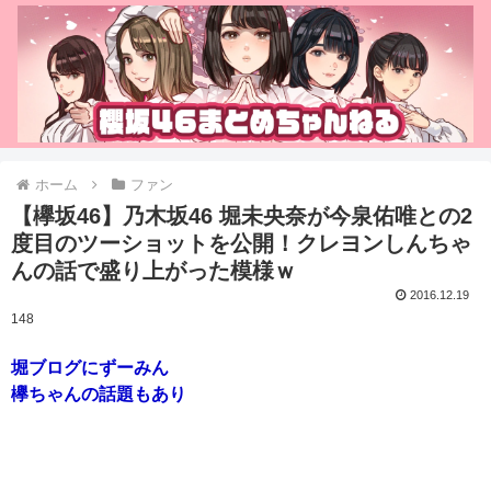
ホーム
ファン
【欅坂46】乃木坂46 堀未央奈が今泉佑唯との2
度目のツーショットを公開！クレヨンしんちゃ
んの話で盛り上がった模様ｗ
2016.12.19
148
堀ブログにずーみん
欅ちゃんの話題もあり