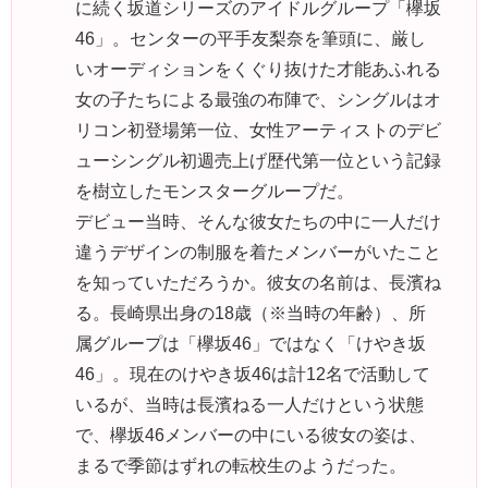
に続く坂道シリーズのアイドルグループ「欅坂
46」。センターの平手友梨奈を筆頭に、厳し
いオーディションをくぐり抜けた才能あふれる
女の子たちによる最強の布陣で、シングルはオ
リコン初登場第一位、女性アーティストのデビ
ューシングル初週売上げ歴代第一位という記録
を樹立したモンスターグループだ。
デビュー当時、そんな彼女たちの中に一人だけ
違うデザインの制服を着たメンバーがいたこと
を知っていただろうか。彼女の名前は、長濱ね
る。長崎県出身の18歳（※当時の年齢）、所
属グループは「欅坂46」ではなく「けやき坂
46」。現在のけやき坂46は計12名で活動して
いるが、当時は長濱ねる一人だけという状態
で、欅坂46メンバーの中にいる彼女の姿は、
まるで季節はずれの転校生のようだった。