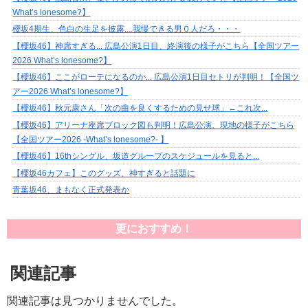
What’s lonesome?】
櫻坂4期生、色白の生足を披露....我慢できる男０人だろ・・・
【櫻坂46】神席すぎる... 広島公演1日目、終演後の様子がこちら【全国ツアー
2026 What’s lonesome?】
【櫻坂46】ここがローテになるのか... 広島公演1日目セトリが判明！【全国ツ
アー2026 What’s lonesome?】
【櫻坂46】秋元康さん「次の曲を良くするための見せ球」←これ次...
【櫻坂46】アリーナ座席ブロック図も判明！広島公演、現地の様子がこちら
【全国ツアー2026 -What’s lonesome?- 】
【櫻坂46】16thシングル、坂道グループのスケジュールを見ると...
【櫻坂46カフェ】このグッズ、神すぎると話題に
青葉坂46、まもなく正式発表か
更におすすめ！
関連記事
関連記事は見つかりませんでした。