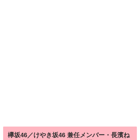
欅坂46／けやき坂46 兼任メンバー・長濱ね