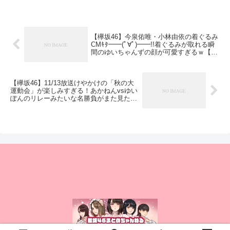
【欅坂46】今泉佑唯・小林由依の着ぐるみ
CMｷﾀ━━(ﾟ∀ﾟ)━━!!着ぐるみが取れる瞬
間のゆいちゃんずの顔が可愛すぎるｗ【ロ
ッテガムつぶやきCMグランプリ】
【欅坂46】11/13放送けやかけの「秋の大
運動会」が楽しみすぎる！あかねんvsゆい
ぽんのリレーみたいな名勝負がまた見たい
なｗ