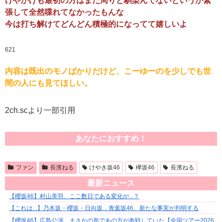
けやかけも最初の方はまだ周りと馴染んでないというか緊
張して全然喋れてなかったもんな
今は打ち解けてどんどん積極的になってて嬉しいよ
621
内容は既出のモノばかりだけど、こーゆーのを少しでも世
間の人にも見てほしい。
2ch.scより一部引用
あなたにおすすめ！
ファン
長濱ねる
けやき坂46
欅坂46
長濱ねる
最新ニュース
【櫻坂46】村山美羽、ここ数日である変化が...？
【これは...】乃木坂・櫻坂・日向坂... 青葉坂46、新たな事実が判明する
【櫻坂46】広島公演、まさかの形であの方が参戦していた【全国ツアー2026