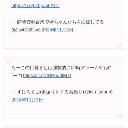
https://t.co/p1bpJq6ALC
— 静暁雲@台湾で欅ちゃんたちを応援してる
(@ivy0130ivy)
2016年11月2日
なーこの目覚ましは強制的に04時アラームやね(*
´ー`*)
https://t.co/UBPou3lMTI
— すけろく⊿(素振りをする素振り) (@su_soburi)
2016年11月2日