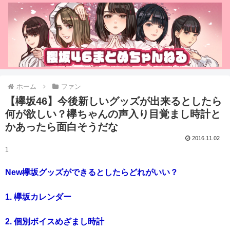
ホーム
ファン
【欅坂46】今後新しいグッズが出来るとしたら
何が欲しい？欅ちゃんの声入り目覚まし時計と
かあったら面白そうだな
2016.11.02
1
New欅坂グッズができるとしたらどれがいい？
1. 欅坂カレンダー
2. 個別ボイスめざまし時計