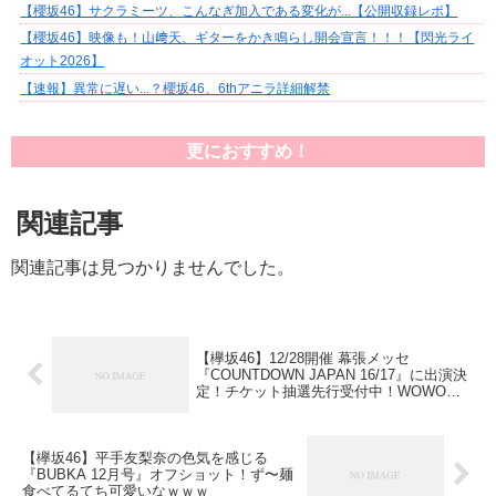
【櫻坂46】サクラミーツ、こんなぎ加入である変化が...【公開収録レポ】
【櫻坂46】映像も！山﨑天、ギターをかき鳴らし開会宣言！！！【閃光ライ
オット2026】
【速報】異常に遅い...？櫻坂46、6thアニラ詳細解禁
更におすすめ！
関連記事
関連記事は見つかりませんでした。
【欅坂46】12/28開催 幕張メッセ
『COUNTDOWN JAPAN 16/17』に出演決
定！チケット抽選先行受付中！WOWOW
での放送も決定！
【欅坂46】平手友梨奈の色気を感じる
『BUBKA 12月号』オフショット！ず〜麺
食べてるてち可愛いなｗｗｗ