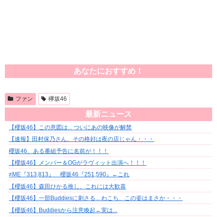
あなたにおすすめ！
ファン
欅坂46
最新ニュース
【櫻坂46】この意図は... ついにあの映像が解禁
【速報】田村保乃さん、その格好は夜の店じゃん・・・
櫻坂46、ある番組予告に名前が！！！
【櫻坂46】メンバー＆OGがラヴィット出演へ！！！
≠ME『313,813』 櫻坂46『251,590』←これ
【櫻坂46】森田ひかる推し、これには大歓喜
【櫻坂46】一部Buddiesに刺さる... わこち、この姿はまさか・・・
【櫻坂46】Buddiesから注意喚起←実は...