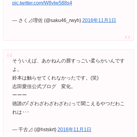
pic.twitter.com/W8vIw588s4
— さく⊿理佐 (@saku46_rwyh)
2016年11月1日
そういえば、あかねんの唇すっごい柔らかいんです
よ。
鈴本は触らせてくれなかったです。(笑)
志田愛佳公式ブログ 変化。
ーーー
徳誰の｢ざわざわざわざわ｣って聞こえるやつだわこ
れは･･･
— 千古⊿ (@hstskrt)
2016年11月1日