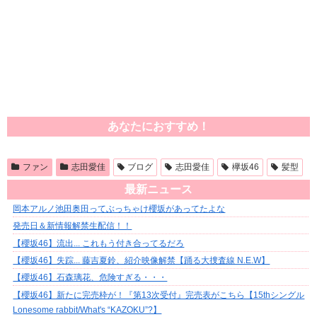
あなたにおすすめ！
ファン
志田愛佳
ブログ
志田愛佳
欅坂46
髪型
最新ニュース
岡本アルノ池田奥田ってぶっちゃけ櫻坂があってたよな
発売日＆新情報解禁生配信！！
【櫻坂46】流出... これもう付き合ってるだろ
【櫻坂46】失踪... 藤吉夏鈴、紹介映像解禁【踊る大捜査線 N.E.W】
【櫻坂46】石森璃花、危険すぎる・・・
【櫻坂46】新たに完売枠が！『第13次受付』完売表がこちら【15thシングル
Lonesome rabbit/What's “KAZOKU”?】