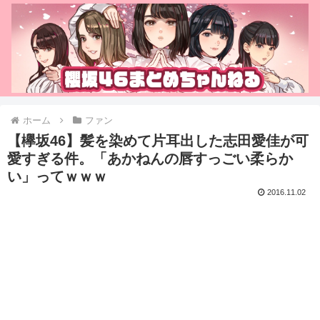
ホーム
ファン
【欅坂46】髪を染めて片耳出した志田愛佳が可
愛すぎる件。「あかねんの唇すっごい柔らか
い」ってｗｗｗ
2016.11.02