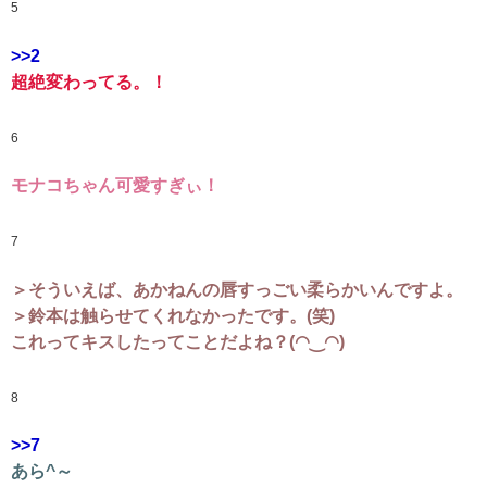
5
>>2
超絶変わってる。！
6
モナコちゃん可愛すぎぃ！
7
＞そういえば、あかねんの唇すっごい柔らかいんですよ。
＞鈴本は触らせてくれなかったです。(笑)
これってキスしたってことだよね？(◠‿◠)
8
>>7
あら^～