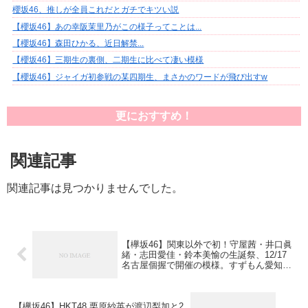
櫻坂46、推しが全員これだとガチでキツい説
【櫻坂46】あの幸阪茉里乃がこの様子ってことは...
【櫻坂46】森田ひかる、近日解禁...
【櫻坂46】三期生の裏側、二期生に比べて凄い模様
【櫻坂46】ジャイガ初参戦の某四期生、まさかのワードが飛び出すw
更におすすめ！
関連記事
関連記事は見つかりませんでした。
【欅坂46】関東以外で初！守屋茜・井口眞
緒・志田愛佳・鈴本美愉の生誕祭、12/17
名古屋個握で開催の模様。すずもん愛知開
催良かったね
【欅坂46】HKT48 栗原紗英が渡辺梨加と2