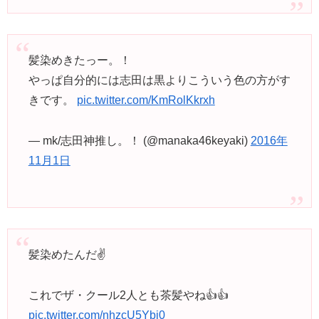
髪染めきたっー。！
やっぱ自分的には志田は黒よりこういう色の方がす
きです。
pic.twitter.com/KmRolKkrxh
— mk/志田神推し。！ (@manaka46keyaki)
2016年
11月1日
髪染めたんだ✌
これでザ・クール2人とも茶髪やね👍👍
pic.twitter.com/nhzcU5Ybj0