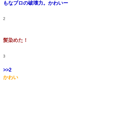
もなブロの破壊力。かわいー
2
髪染めた！
3
>>2
かわい