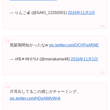
— りんご🍎 (@SAKI_12292001)
2016年11月1日
黒髪期間短かったなw
pic.twitter.com/QCHFwM5IlE
— ﾒ#$＊ﾛ¥☆%ｽ (@manakama46)
2016年11月1日
片耳出してるこの感じがチャーミング。
pic.twitter.com/HDeAWfyWy6