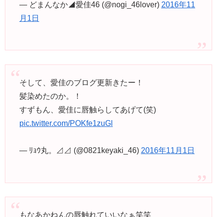
— どまんなか◢愛佳46 (@nogi_46lover)
2016年11
月1日
そして、愛佳のブログ更新きたー！
髪染めたのか。！
すずもん、愛佳に唇触らしてあげて(笑)
pic.twitter.com/POKfe1zuGl
— ﾘｮｳ丸。⊿⊿ (@0821keyaki_46)
2016年11月1日
もなあかねんの唇触れていいなぁ笑笑