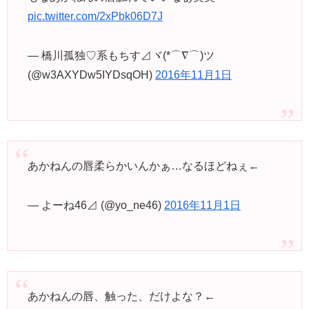
pic.twitter.com/2xPbk06D7J
— 橋川孤独♡系もちす⊿ヾ(*⌒∇⌒)ツ
(@w3AXYDw5IYDsqOH)
2016年11月1日
あかねんの唇柔らかいんかぁ…なるほどねぇ←
— よーね46⊿ (@yo_ne46)
2016年11月1日
あかねんの唇、触った、だけよな？←