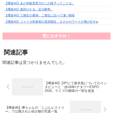
【櫻坂46】あの幸阪茉里乃がこの様子ってことは...
【櫻坂46】森田ひかる、近日解禁...
【櫻坂46】三期生の裏側、二期生に比べて凄い模様
【櫻坂46】ジャイガ初参戦の某四期生、まさかのワードが飛び出すw
更におすすめ！
関連記事
関連記事は見つかりませんでした。
【欅坂46】ZIP!にて新衣装についてのイン
タビューと「@JAM×ナタリーEXPO
2016」ライブの模様の一部を放送
【欅坂46】欅ちゃんの「じぶんヒストリ
ー」で公開された幼少期の写真一覧