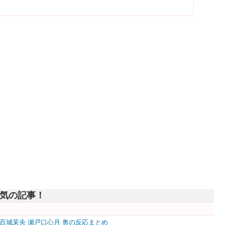
気の記事！
空 五百城茉央 瀬戸口心月 奥の反応まとめ