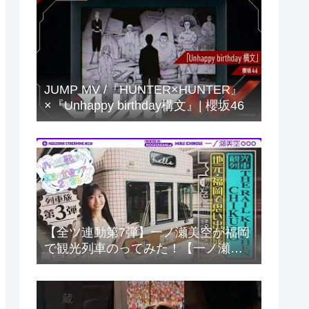
JUMP MV /『HUNTER×HUNTER』
×『Unhappy birthday構文』| 櫻坂46
【全ツ連動第7弾】一ノ瀬美空が福岡
で観光列車のってみた！【一ノ瀬列
車旅第3弾】