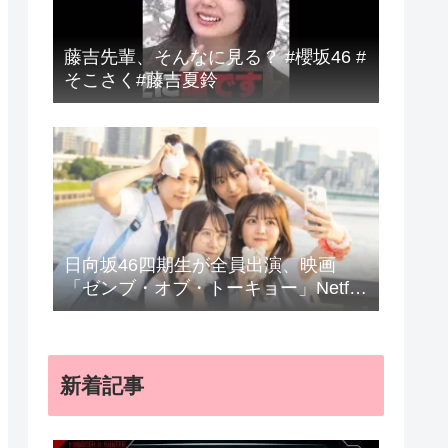
藤吉先輩、そんなに見る？ #櫻坂46 #
そこさく#藤吉夏鈴
日向坂46四期生が全員出演、映画
「ゼンブ・オブ・トーキョー」Netflix
で配信
新着記事