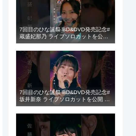
7回目のひな誕祭 BD&DVD発売記念#
蔵盛妃那乃 ライブソロカットを公開
#日向坂46 #hinatazaka46 #
7回目のひな誕祭 BD&DVD発売記念#
坂井新奈 ライブソロカットを公開 #
日向坂46 #hinatazaka46 #