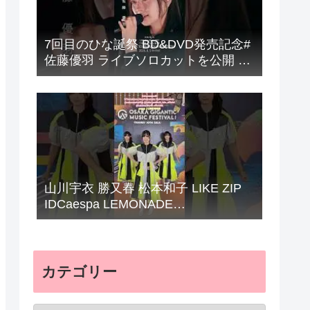
7回目のひな誕祭 BD&DVD発売記念#
佐藤優羽 ライブソロカットを公開 #
日向坂46 #hinatazaka46 #
山川宇衣 勝又春 松本和子 LIKE ZIP
IDCaespa LEMONADE
Sakurazaka46
カテゴリー