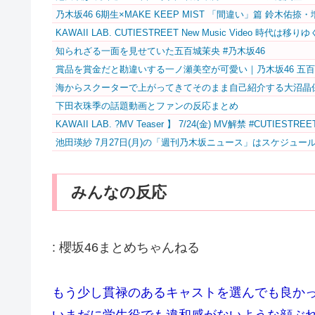
乃木坂46 6期生×MAKE KEEP MIST 「間違い」篇 鈴木佑捺
KAWAII LAB. CUTIESTREET New Music Video 
知られざる一面を見せていた五百城茉央 #乃木坂46
賞品を賞金だと勘違いする一ノ瀬美空が可愛い｜乃木坂46 五
海からスクーターで上がってきてそのまま自己紹介する大沼晶
下田衣珠季の話題動画とファンの反応まとめ
KAWAII LAB. ?MV Teaser️‍ 】 7/24(金) MV解禁 #CUTIES
池田瑛紗 7月27日(月)の「週刊乃木坂ニュース」はスケジュー
みんなの反応
:
櫻坂46まとめちゃんねる
もう少し貫禄のあるキャストを選んでも良か