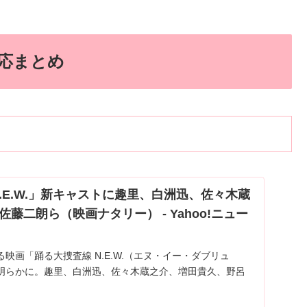
反応まとめ
.E.W.」新キャストに趣里、白洲迅、佐々木蔵
藤二朗ら（映画ナタリー） - Yahoo!ニュー
映画「踊る大捜査線 N.E.W.（エヌ・イー・ダブリュ
明らかに。趣里、白洲迅、佐々木蔵之介、増田貴久、野呂
いろクローバーZ）、藤吉夏鈴（