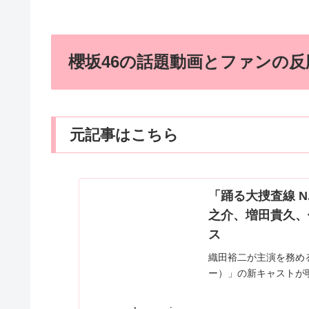
櫻坂46の話題動画とファンの
元記事はこちら
「踊る大捜査線 N
之介、増田貴久、佐
ス
織田裕二が主演を務める
ー）」の新キャストが
佳代、玉井詩織（もも