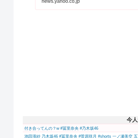
news.yahoo.co.jp
今人
付き合ってんの？w #冨里奈央 #乃木坂46
池田瑛紗 乃木坂46 #冨里奈央 #菅原咲月 #shorts 一ノ瀬美