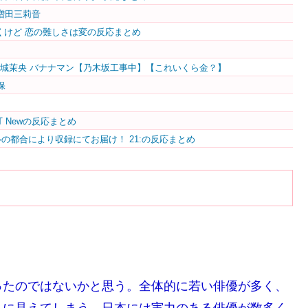
・増田三莉音
時代は移りゆくけど 恋の難しさは変の反応まとめ
百城茉央 バナナマン【乃木坂工事中】【これいくら金？】
保
TREET Newの反応まとめ
ルの都合により収録にてお届け！ 21:の反応まとめ
ったのではないかと思う。全体的に若い俳優が多く、