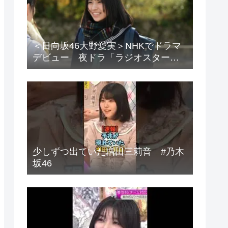
＜日向坂46大野愛実＞NHKでドラマ
デビュー 夜ドラ「ラジオスター」
登場に「かわいさハンパない」「演
技上手じゃん！」の声
少しずつ出ていた増田三莉音 #乃木
坂46