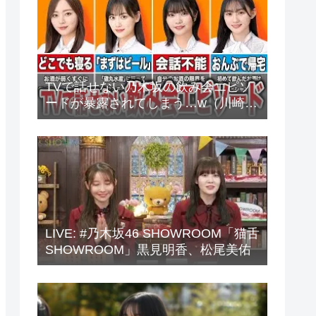
TVで話せない乃木坂の飲み会エピソ
ードが暴露されてしまう…w（川崎
桜、中西アルノ、梅澤美波、山下美
月、他）
LIVE: #乃木坂46 SHOWROOM「猫舌
SHOWROOM」黒見明香、松尾美佑