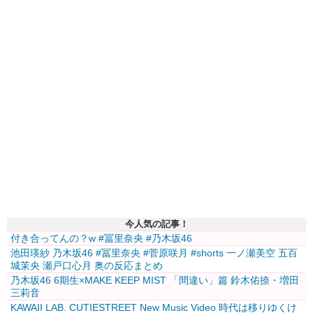
今人気の記事！
付き合ってんの？w #冨里奈央 #乃木坂46
池田瑛紗 乃木坂46 #冨里奈央 #菅原咲月 #shorts 一ノ瀬美空 五百
城茉央 瀬戸口心月 奥の反応まとめ
乃木坂46 6期生×MAKE KEEP MIST 「間違い」篇 鈴木佑捺・増田
三莉音
KAWAII LAB. CUTIESTREET New Music Video 時代は移りゆくけ