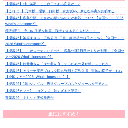
【櫻坂46】村山美羽、ここ数日である変化が...？
【これは...】乃木坂・櫻坂・日向坂... 青葉坂46、新たな事実が判明する
【櫻坂46】広島公演、まさかの形であの方が参戦していた【全国ツアー2026
What’s lonesome?】
櫻坂4期生、色白の生足を披露....我慢できる男０人だろ・・・
【櫻坂46】神席すぎる... 広島公演1日目、終演後の様子がこちら【全国ツアー
2026 What’s lonesome?】
【櫻坂46】ここがローテになるのか... 広島公演1日目セトリが判明！【全国ツ
アー2026 What’s lonesome?】
【櫻坂46】秋元康さん「次の曲を良くするための見せ球」←これ次...
【櫻坂46】アリーナ座席ブロック図も判明！広島公演、現地の様子がこちら
【全国ツアー2026 -What’s lonesome?- 】
【櫻坂46】16thシングル、坂道グループのスケジュールを見ると...
【櫻坂46カフェ】このグッズ、神すぎると話題に
青葉坂46、まもなく正式発表か
更におすすめ！