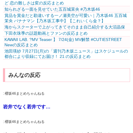
ど 恋の難しさは変の反応まとめ
知られざる一面を見せていた五百城茉央 #乃木坂46
賞品を賞金だと勘違いする一ノ瀬美空が可愛い｜乃木坂46 五百城
茉央 バナナマン【乃木坂工事中】【これいくら金？】
海からスクーターで上がってきてそのまま自己紹介する大沼晶保
下田衣珠季の話題動画とファンの反応まとめ
KAWAII LAB. ?MV Teaser️‍ 】 7/24(金) MV解禁 #CUTIESTREET
Newの反応まとめ
池田瑛紗 7月27日(月)の「週刊乃木坂ニュース」はスケジュールの
都合により収録にてお届け！ 21:の反応まとめ
みんなの反応
:
櫻坂46まとめちゃんねる
岩井でなく若井です…
:
櫻坂46まとめちゃんねる