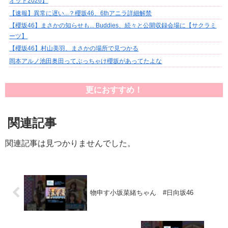
オット2026】
【速報】異常に遅い...？櫻坂46、6thアニラ詳細解禁
【櫻坂46】まさかの知らせも... Buddies、続々と公開収録会場に【サクラミ
ーツ】
【櫻坂46】村山美羽、まさかの場所で見つかる
岡本アルノ池田奥田ってぶっちゃけ櫻坂があってたよな
更におすすめ！
関連記事
関連記事は見つかりませんでした。
物申す小坂菜緒ちゃん #日向坂46