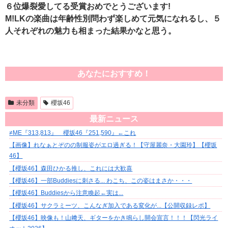
６位爆裂愛してる受賞おめでとうございます!
M!LKの楽曲は年齢性別問わず楽しめて元気になれるし、５
人それぞれの魅力も相まった結果かなと思う。
あなたにおすすめ！
未分類
櫻坂46
最新ニュース
≠ME『313,813』 櫻坂46『251,590』←これ
【画像】れなぁとぞのの制服姿がエロ過ぎる！【守屋麗奈・大園玲】【櫻坂
46】
【櫻坂46】森田ひかる推し、これには大歓喜
【櫻坂46】一部Buddiesに刺さる... わこち、この姿はまさか・・・
【櫻坂46】Buddiesから注意喚起←実は...
【櫻坂46】サクラミーツ、こんなぎ加入である変化が...【公開収録レポ】
【櫻坂46】映像も！山﨑天、ギターをかき鳴らし開会宣言！！！【閃光ライ