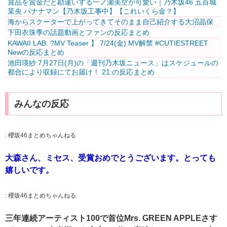
賞品を賞金だと勘違いする一ノ瀬美空が可愛い｜乃木坂46 五百城
茉央 バナナマン【乃木坂工事中】【これいくら金？】
海からスクーターで上がってきてそのまま自己紹介する大沼晶保
下田衣珠季の話題動画とファンの反応まとめ
KAWAII LAB. ?MV Teaser️‍ 】 7/24(金) MV解禁 #CUTIESTREET
Newの反応まとめ
池田瑛紗 7月27日(月)の「週刊乃木坂ニュース」はスケジュールの
都合により収録にてお届け！ 21:の反応まとめ
みんなの反応
:
櫻坂46まとめちゃんねる
大森さん、ミセス、受賞おめでとうございます。とっても
嬉しいです。
:
櫻坂46まとめちゃんねる
三年連続アーティスト100で首位Mrs. GREEN APPLEさす