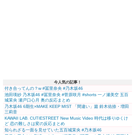
今人気の記事！
付き合ってんの？w #冨里奈央 #乃木坂46
池田瑛紗 乃木坂46 #冨里奈央 #菅原咲月 #shorts 一ノ瀬美空 五百
城茉央 瀬戸口心月 奥の反応まとめ
乃木坂46 6期生×MAKE KEEP MIST 「間違い」篇 鈴木佑捺・増田
三莉音
KAWAII LAB. CUTIESTREET New Music Video 時代は移りゆくけ
ど 恋の難しさは変の反応まとめ
知られざる一面を見せていた五百城茉央 #乃木坂46