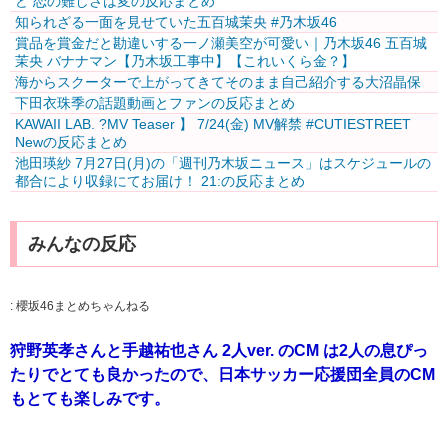
ど 恋の難しさは変の反応まとめ
知られざる一面を見せていた五百城茉央 #乃木坂46
賞品を賞金だと勘違いする一ノ瀬美空が可愛い｜乃木坂46 五百城
茉央 バナナマン【乃木坂工事中】【これいくら金？】
海からスクーターで上がってきてそのまま自己紹介する大沼晶保
下田衣珠季の話題動画とファンの反応まとめ
KAWAII LAB. ?MV Teaser️‍ 】 7/24(金) MV解禁 #CUTIESTREET
Newの反応まとめ
池田瑛紗 7月27日(月)の「週刊乃木坂ニュース」はスケジュールの
都合により収録にてお届け！ 21:の反応まとめ
みんなの反応
:
櫻坂46まとめちゃんねる
狩野英孝さんと手越祐也さん 2人ver. のCM は2人の息ぴっ
たりでとても良かったので、日本サッカー応援団全員のCM
もとても楽しみです。