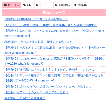
影山優佳
CM
サッカー
影山優佳
櫻坂46
最新ニュース
【櫻坂46】村山美羽、ここ数日である変化が...？
【これは...】乃木坂・櫻坂・日向坂... 青葉坂46、新たな事実が判明する
【櫻坂46】広島公演、まさかの形であの方が参戦していた【全国ツアー2026
What’s lonesome?】
櫻坂4期生、色白の生足を披露....我慢できる男０人だろ・・・
【櫻坂46】神席すぎる... 広島公演1日目、終演後の様子がこちら【全国ツアー
2026 What’s lonesome?】
【櫻坂46】ここがローテになるのか... 広島公演1日目セトリが判明！【全国ツ
アー2026 What’s lonesome?】
【櫻坂46】秋元康さん「次の曲を良くするための見せ球」←これ次...
【櫻坂46】アリーナ座席ブロック図も判明！広島公演、現地の様子がこちら
【全国ツアー2026 -What’s lonesome?- 】
【櫻坂46】16thシングル、坂道グループのスケジュールを見ると...
【櫻坂46カフェ】このグッズ、神すぎると話題に
青葉坂46、まもなく正式発表か