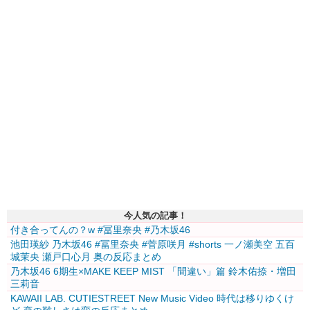
今人気の記事！
付き合ってんの？w #冨里奈央 #乃木坂46
池田瑛紗 乃木坂46 #冨里奈央 #菅原咲月 #shorts 一ノ瀬美空 五百
城茉央 瀬戸口心月 奥の反応まとめ
乃木坂46 6期生×MAKE KEEP MIST 「間違い」篇 鈴木佑捺・増田
三莉音
KAWAII LAB. CUTIESTREET New Music Video 時代は移りゆくけ