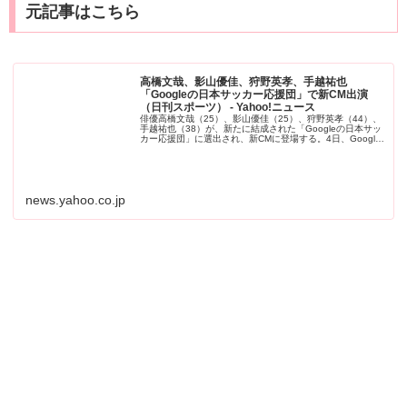
元記事はこちら
高橋文哉、影山優佳、狩野英孝、手越祐也
「Googleの日本サッカー応援団」で新CM出演
（日刊スポーツ） - Yahoo!ニュース
俳優高橋文哉（25）、影山優佳（25）、狩野英孝（44）、
手越祐也（38）が、新たに結成された「Googleの日本サッ
カー応援団」に選出され、新CMに登場する。4日、Google
が発表した。
news.yahoo.co.jp