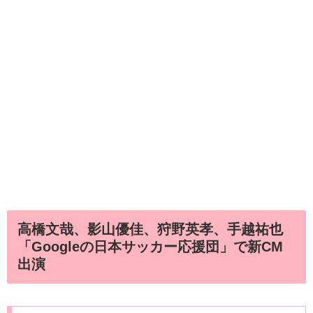
高橋文哉、影山優佳、狩野英孝、手越祐也
「Googleの日本サッカー応援団」で新CM
出演