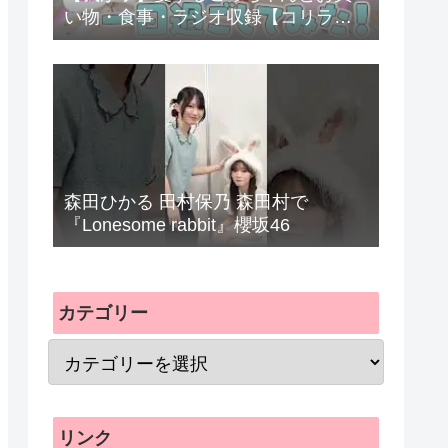
い物・食事・ラジオ収録【コリラッ
クマ】
森田ひかる 田村保乃 森田村で
『Lonesome rabbit』櫻坂46
カテゴリー
リンク