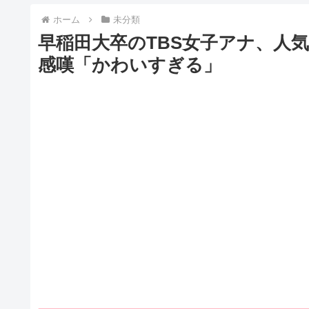
ホーム
未分類
早稲田大卒のTBS女子アナ、人
感嘆「かわいすぎる」