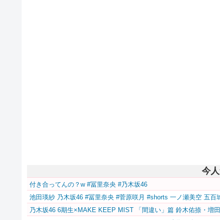
今人
付き合ってんの？w #冨里奈央 #乃木坂46
池田瑛紗 乃木坂46 #冨里奈央 #菅原咲月 #shorts 一ノ瀬美空 
乃木坂46 6期生×MAKE KEEP MIST 「間違い」篇 鈴木佑捺・増