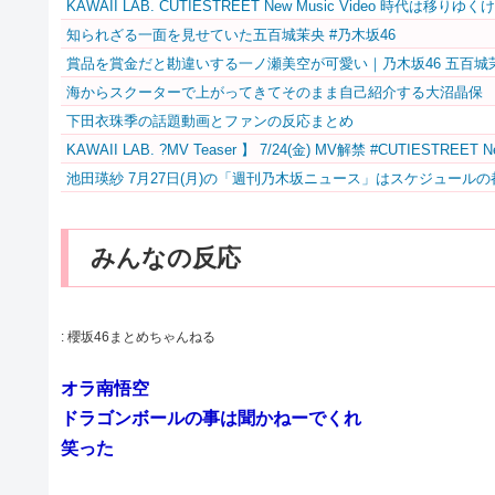
KAWAII LAB. CUTIESTREET New Music Video 時代
知られざる一面を見せていた五百城茉央 #乃木坂46
賞品を賞金だと勘違いする一ノ瀬美空が可愛い｜乃木坂46 五百城
海からスクーターで上がってきてそのまま自己紹介する大沼晶保
下田衣珠季の話題動画とファンの反応まとめ
KAWAII LAB. ?MV Teaser️‍ 】 7/24(金) MV解禁 #CUTIESTRE
池田瑛紗 7月27日(月)の「週刊乃木坂ニュース」はスケジュールの
みんなの反応
:
櫻坂46まとめちゃんねる
オラ南悟空
ドラゴンボールの事は聞かねーでくれ
笑った