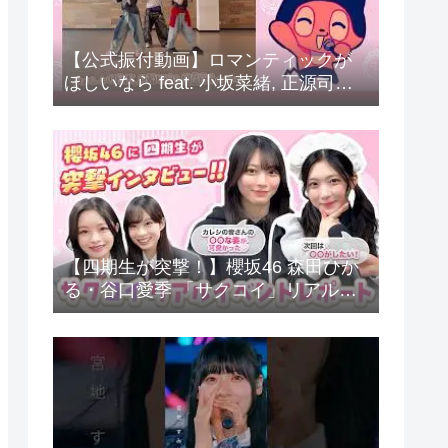
【公式振付動画】ロマンティックが
ほしいなら feat. 小坂菜緒, 正源司陽
子, 藤嶌果歩 (日向坂46) / ぼっちぼろ
まる (Dance Practice)
【四期生が突撃！】櫻坂46 森田ひか
る・谷口愛季 「サクコイ」リアルイ
ベントレポート！