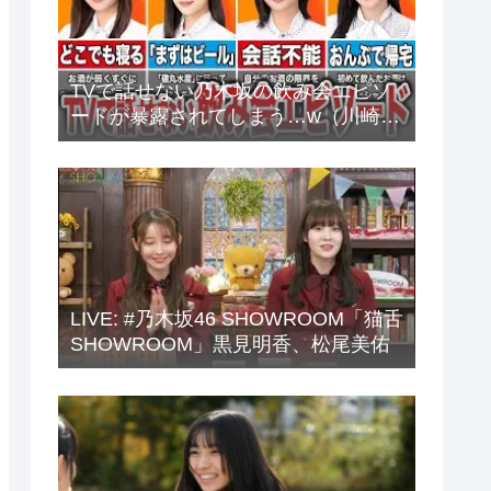
TVで話せない乃木坂の飲み会エピソ
ードが暴露されてしまう…w（川崎
桜、中西アルノ、梅澤美波、山下美
月、他）
LIVE: #乃木坂46 SHOWROOM「猫舌
SHOWROOM」黒見明香、松尾美佑