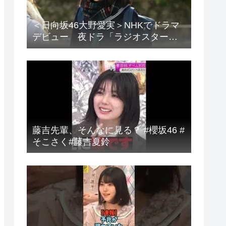
＜日向坂46大野愛実＞NHKでドラマ
デビュー 夜ドラ「ラジオスター」
登場に「かわいさハンパない」「演
技上手じゃん！」の声
藤吉先輩、そんなに見る？ #櫻坂46 #
そこさく#藤吉夏鈴