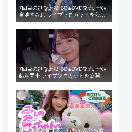
7回目のひな誕祭 BD&DVD発売記念#
宮地すみれ ライブソロカットを公開
#日向坂46 #hinatazaka46 #
7回目のひな誕祭 BD&DVD発売記念#
藤嶌果歩 ライブソロカットを公開 #
日向坂46 #hinatazaka46 #
【我が子】愛するこっちゃんとお買