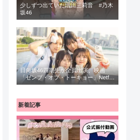
少しずつ出ていた増田三莉音 #乃木
坂46
日向坂46四期生が全員出演、映画
「ゼンブ・オブ・トーキョー」Netflix
で配信
新着記事