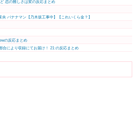
は移りゆくけど 恋の難しさは変の反応まとめ
茉央 バナナマン【乃木坂工事中】【これいくら金？】
ET Newの反応まとめ
都合により収録にてお届け！ 21:の反応まとめ