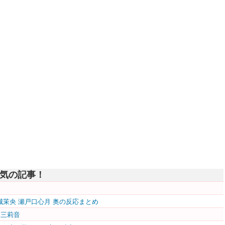
気の記事！
五百城茉央 瀬戸口心月 奥の反応まとめ
田三莉音