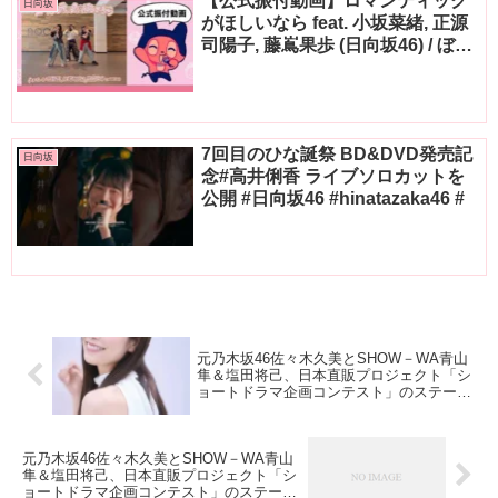
【公式振付動画】ロマンティック
日向坂
がほしいなら feat. 小坂菜緒, 正源
司陽子, 藤嶌果歩 (日向坂46) / ぼっ
ちぼろまる (Dance Practice)
7回目のひな誕祭 BD&DVD発売記
日向坂
念#高井俐香 ライブソロカットを
公開 #日向坂46 #hinatazaka46 #
元乃木坂46佐々木久美とSHOW－WA青山
隼＆塩田将己、日本直販プロジェクト「シ
ョートドラマ企画コンテスト」のステージ
に登壇 SSFF＆ASIAで
元乃木坂46佐々木久美とSHOW－WA青山
隼＆塩田将己、日本直販プロジェクト「シ
ョートドラマ企画コンテスト」のステージ