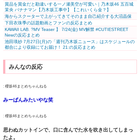
賞品を賞金だと勘違いする一ノ瀬美空が可愛い｜乃木坂46 五百城
茉央 バナナマン【乃木坂工事中】【これいくら金？】
海からスクーターで上がってきてそのまま自己紹介する大沼晶保
下田衣珠季の話題動画とファンの反応まとめ
KAWAII LAB. ?MV Teaser️‍ 】 7/24(金) MV解禁 #CUTIESTREET
Newの反応まとめ
池田瑛紗 7月27日(月)の「週刊乃木坂ニュース」はスケジュールの
都合により収録にてお届け！ 21:の反応まとめ
みんなの反応
:
櫻坂46まとめちゃんねる
みーぱんみたいやな笑
:
櫻坂46まとめちゃんねる
思わぬカットインで、口に含んでた水を吹き出してしまっ
たよ。