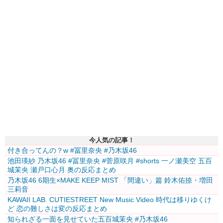
今人気の記事！
付き合ってんの？w #冨里奈央 #乃木坂46
池田瑛紗 乃木坂46 #冨里奈央 #菅原咲月 #shorts 一ノ瀬美空 五百
城茉央 瀬戸口心月 奥の反応まとめ
乃木坂46 6期生×MAKE KEEP MIST 「間違い」篇 鈴木佑捺・増田
三莉音
KAWAII LAB. CUTIESTREET New Music Video 時代は移りゆくけ
ど 恋の難しさは変の反応まとめ
知られざる一面を見せていた五百城茉央 #乃木坂46