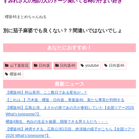
すみれさんの他の人のトーク聞いてる時の佇まい好き
:
櫻坂46まとめちゃんねる
別に茄子麻婆でも良くない？？間違いではないでしょ
あなたにおすすめ！
山下葉留花
日向坂
日向坂46
youtube
日向坂46
櫻坂46
最新ニュース
【櫻坂46】村山美羽、ここ数日である変化が...？
【これは...】乃木坂・櫻坂・日向坂... 青葉坂46、新たな事実が判明する
【櫻坂46】広島公演、まさかの形であの方が参戦していた【全国ツアー2026
What’s lonesome?】
櫻坂4期生、色白の生足を披露....我慢できる男０人だろ・・・
【櫻坂46】神席すぎる... 広島公演1日目、終演後の様子がこちら【全国ツアー
2026 What’s lonesome?】