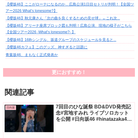
【櫻坂46】ここがローテになるのか... 広島公演1日目セトリが判明！【全国ツ
アー2026 What’s lonesome?】
【櫻坂46】秋元康さん「次の曲を良くするための見せ球」←これ次...
【櫻坂46】アリーナ座席ブロック図も判明！広島公演、現地の様子がこちら
【全国ツアー2026 -What’s lonesome?- 】
【櫻坂46】16thシングル、坂道グループのスケジュールを見ると...
【櫻坂46カフェ】このグッズ、神すぎると話題に
青葉坂46、まもなく正式発表か
更におすすめ！
関連記事
7回目のひな誕祭 BD&DVD発売記
日向坂
念#宮地すみれ ライブソロカット
を公開 #日向坂46 #hinatazaka46
#