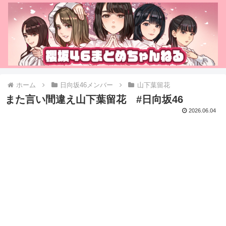
ホーム
日向坂46メンバー
山下葉留花
また言い間違え山下葉留花 #日向坂46
2026.06.04