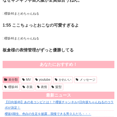
なぜギンギラ宇宙人服が全員似合うねん。
:
櫻坂46まとめちゃんねる
1:55 ここちょっとおこなの可愛すぎるよ
:
櫻坂46まとめちゃんねる
板倉様の表情管理がずっと優勝してる
あなたにおすすめ！
未分類
MV
youtube
かわいい
メッセージ
櫻坂46
衣装
表情
髪型
最新ニュース
【日向坂46】あの名コンビとは！？櫻坂チャンネル×日向坂ちゃんねるのコラ
ボが決定！
櫻坂4期生、色白の生足を披露....我慢できる男０人だろ・・・