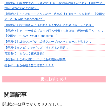
【櫻坂46】神席すぎる... 広島公演1日目、終演後の様子がこちら【全国ツアー
2026 What’s lonesome?】
【櫻坂46】ここがローテになるのか... 広島公演1日目セトリが判明！【全国ツ
アー2026 What’s lonesome?】
【櫻坂46】秋元康さん「次の曲を良くするための見せ球」←これ次...
【櫻坂46】アリーナ座席ブロック図も判明！広島公演、現地の様子がこちら
【全国ツアー2026 -What’s lonesome?- 】
【櫻坂46】16thシングル、坂道グループのスケジュールを見ると...
【櫻坂46カフェ】このグッズ、神すぎると話題に
青葉坂46、まもなく正式発表か
【櫻坂46】この意図は... ついにあの映像が解禁
櫻坂46、ある番組予告に名前が！！！
更におすすめ！
関連記事
関連記事は見つかりませんでした。