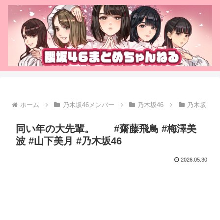
ホーム
乃木坂46メンバー
乃木坂46
乃木坂
同い年の大先輩。 #齋藤飛鳥 #梅澤美
波 #山下美月 #乃木坂46
2026.05.30