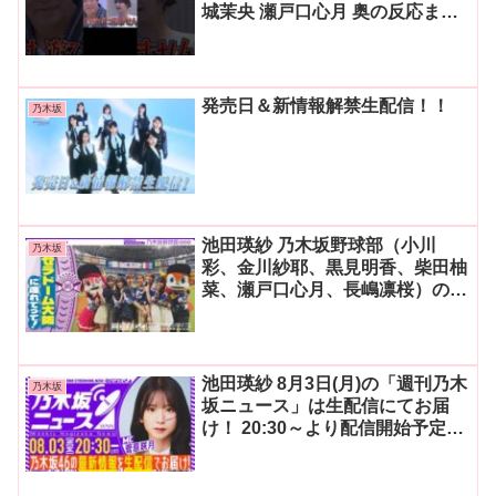
城茉央 瀬戸口心月 奥の反応まと
め
発売日＆新情報解禁生配信！！
乃木坂
池田瑛紗 乃木坂野球部（小川
乃木坂
彩、金川紗耶、黒見明香、柴田柚
菜、瀬戸口心月、長嶋凛桜）の楽
曲「パシフィの反応まとめ
池田瑛紗 8月3日(月)の「週刊乃木
乃木坂
坂ニュース」は生配信にてお届
け！ 20:30～より配信開始予定で
の反応まとめ