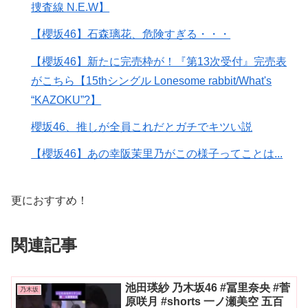
捜査線 N.E.W】
【櫻坂46】石森璃花、危険すぎる・・・
【櫻坂46】新たに完売枠が！『第13次受付』完売表
がこちら【15thシングル Lonesome rabbit/What's
“KAZOKU”?】
櫻坂46、推しが全員これだとガチでキツい説
【櫻坂46】あの幸阪茉里乃がこの様子ってことは...
更におすすめ！
関連記事
池田瑛紗 乃木坂46 #冨里奈央 #菅
乃木坂
原咲月 #shorts 一ノ瀬美空 五百