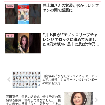
井上和さんの衣装がおかしいとフ
乃木坂
ァンの間で話題に
#井上和 が #モノクロリップチャ
乃木坂
レンジ でロックに決めてみまし
た️ #乃木坂46_是非に及ばず#乃木
坂46
日向坂46「ひなたフェス2026」キービジ
ュアル解禁、ジェラードン＆レインボー
の出演も決定
三田寛子、長男の結婚式で着る予定の黒
留袖を披露「奮発して選びました」 優
美な着物に反響「なんて素敵な」「上品