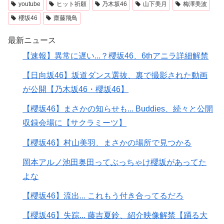
youtube
ヒット祈願
乃木坂46
山下美月
梅澤美波
櫻坂46
齋藤飛鳥
最新ニュース
【速報】異常に遅い...？櫻坂46、6thアニラ詳細解禁
【日向坂46】坂道ダンス選抜、裏で撮影された動画
が公開【乃木坂46・櫻坂46】
【櫻坂46】まさかの知らせも... Buddies、続々と公開
収録会場に【サクラミーツ】
【櫻坂46】村山美羽、まさかの場所で見つかる
岡本アルノ池田奥田ってぶっちゃけ櫻坂があってた
よな
【櫻坂46】流出... これもう付き合ってるだろ
【櫻坂46】失踪... 藤吉夏鈴、紹介映像解禁【踊る大