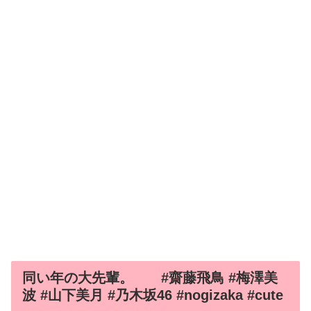
同い年の大先輩。 #齋藤飛鳥 #梅澤美
波 #山下美月 #乃木坂46 #nogizaka #cute