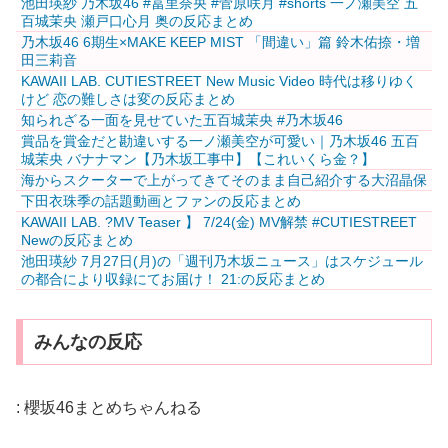
池田瑛紗 乃木坂46 #冨里奈央 #菅原咲月 #shorts 一ノ瀬美空 五
百城茉央 瀬戸口心月 奥の反応まとめ
乃木坂46 6期生×MAKE KEEP MIST 「間違い」篇 鈴木佑捺・増
田三莉音
KAWAII LAB. CUTIESTREET New Music Video 時代は移りゆく
けど 恋の難しさは変の反応まとめ
知られざる一面を見せていた五百城茉央 #乃木坂46
賞品を賞金だと勘違いする一ノ瀬美空が可愛い｜乃木坂46 五百
城茉央 バナナマン【乃木坂工事中】【これいくら金？】
海からスクーターで上がってきてそのまま自己紹介する大沼晶保
下田衣珠季の話題動画とファンの反応まとめ
KAWAII LAB. ?MV Teaser️‍ 】 7/24(金) MV解禁 #CUTIESTREET
Newの反応まとめ
池田瑛紗 7月27日(月)の「週刊乃木坂ニュース」はスケジュール
の都合により収録にてお届け！ 21:の反応まとめ
みんなの反応
:
櫻坂46まとめちゃんねる