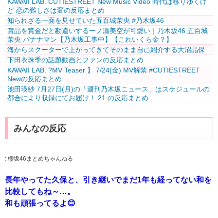
KAWAII LAB. CUTIESTREET New Music Video 時代は移りゆくけ
ど 恋の難しさは変の反応まとめ
知られざる一面を見せていた五百城茉央 #乃木坂46
賞品を賞金だと勘違いする一ノ瀬美空が可愛い｜乃木坂46 五百城
茉央 バナナマン【乃木坂工事中】【これいくら金？】
海からスクーターで上がってきてそのまま自己紹介する大沼晶保
下田衣珠季の話題動画とファンの反応まとめ
KAWAII LAB. ?MV Teaser️‍ 】 7/24(金) MV解禁 #CUTIESTREET
Newの反応まとめ
池田瑛紗 7月27日(月)の「週刊乃木坂ニュース」はスケジュールの
都合により収録にてお届け！ 21:の反応まとめ
みんなの反応
:
櫻坂46まとめちゃんねる
長年やってた久保と、引き継いでまだ1年も経ってない和を
比較してもね～…。
和も頑張ってるよ😊