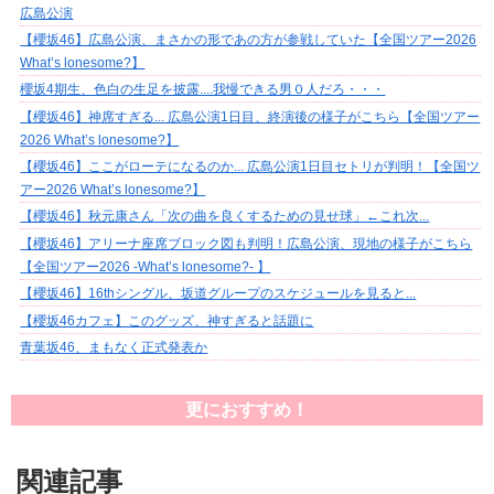
広島公演
【櫻坂46】広島公演、まさかの形であの方が参戦していた【全国ツアー2026
What’s lonesome?】
櫻坂4期生、色白の生足を披露....我慢できる男０人だろ・・・
【櫻坂46】神席すぎる... 広島公演1日目、終演後の様子がこちら【全国ツアー
2026 What’s lonesome?】
【櫻坂46】ここがローテになるのか... 広島公演1日目セトリが判明！【全国ツ
アー2026 What’s lonesome?】
【櫻坂46】秋元康さん「次の曲を良くするための見せ球」←これ次...
【櫻坂46】アリーナ座席ブロック図も判明！広島公演、現地の様子がこちら
【全国ツアー2026 -What’s lonesome?- 】
【櫻坂46】16thシングル、坂道グループのスケジュールを見ると...
【櫻坂46カフェ】このグッズ、神すぎると話題に
青葉坂46、まもなく正式発表か
更におすすめ！
関連記事