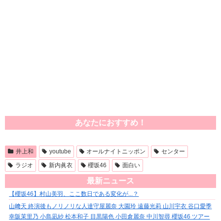
あなたにおすすめ！
井上和
youtube
オールナイトニッポン
センター
ラジオ
新内眞衣
櫻坂46
面白い
最新ニュース
【櫻坂46】村山美羽、ここ数日である変化が...？
山﨑天 終演後もノリノリな人達守屋麗奈 大園玲 遠藤光莉 山川宇衣 谷口愛季
幸阪茉里乃 小島凪紗 松本和子 目黒陽色 小田倉麗奈 中川智尋 櫻坂46 ツアー