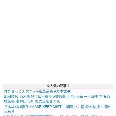
今人気の記事！
付き合ってんの？w #冨里奈央 #乃木坂46
池田瑛紗 乃木坂46 #冨里奈央 #菅原咲月 #shorts 一ノ瀬美空 五百
城茉央 瀬戸口心月 奥の反応まとめ
乃木坂46 6期生×MAKE KEEP MIST 「間違い」篇 鈴木佑捺・増田
三莉音