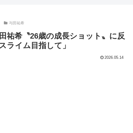
与田祐希
田祐希〝26歳の成長ショット〟に反
スライム目指して」
2026.05.14