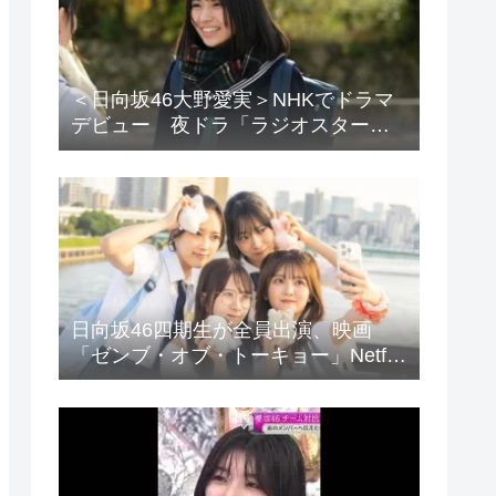
＜日向坂46大野愛実＞NHKでドラマ
デビュー 夜ドラ「ラジオスター」
登場に「かわいさハンパない」「演
技上手じゃん！」の声
日向坂46四期生が全員出演、映画
「ゼンブ・オブ・トーキョー」Netflix
で配信