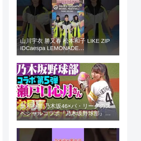
山川宇衣 勝又春 松本和子 LIKE ZIP
IDCaespa LEMONADE
Sakurazaka46
愛宕心響 乃木坂46×パ・リーグのス
ペシャルコラボ『乃木坂野球部』。
パ・リーグ6球団とパシフィックリの
反応まとめ