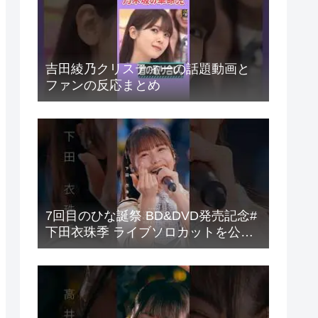
吉田綾乃クリスティーの話題動画と
ファンの反応まとめ
7回目のひな誕祭 BD&DVD発売記念#
下田衣珠季 ライブソロカットを公開
#日向坂46 #hinatazaka46 #