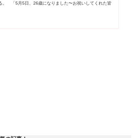
る。 「5月5日、26歳になりました〜お祝いしてくれた皆
ます！」とインスタ