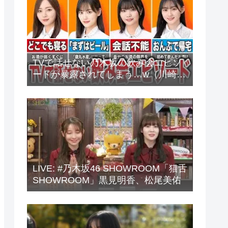
TVで話せない乃木坂の飲み会エピソ
ードが暴露されてしまう…w（川崎
桜、中西アルノ、梅澤美波、山下美
月、他）
LIVE: #乃木坂46 SHOWROOM「猫舌
SHOWROOM」黒見明香、松尾美佑