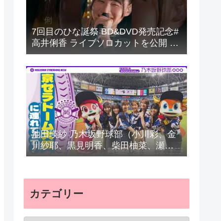
7回目のひな誕祭 BD&DVD発売記念#
高井俐香 ライブソロカットを公開 #
日向坂46 #hinatazaka46 #
池田瑛紗 乃木坂野球部（小川彩、金
川紗耶、黒見明香、柴田柚菜、瀬戸
口心月、長嶋凛桜）の楽曲「パシフ
ィの反応まとめ
カテゴリー