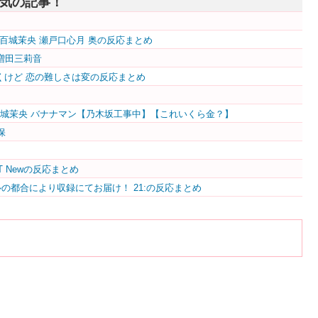
気の記事！
空 五百城茉央 瀬戸口心月 奥の反応まとめ
・増田三莉音
時代は移りゆくけど 恋の難しさは変の反応まとめ
百城茉央 バナナマン【乃木坂工事中】【これいくら金？】
保
TREET Newの反応まとめ
ルの都合により収録にてお届け！ 21:の反応まとめ