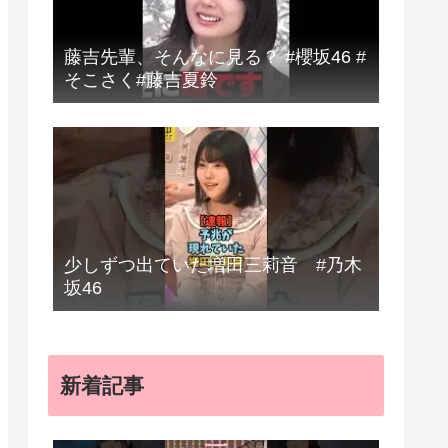
藤吉先輩、そんなに見る？ #櫻坂46 #
そこさく#藤吉夏鈴
少しずつ出ていた増田三莉音 #乃木
坂46
新着記事