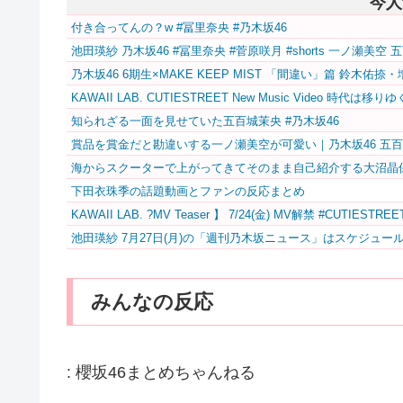
今人
付き合ってんの？w #冨里奈央 #乃木坂46
池田瑛紗 乃木坂46 #冨里奈央 #菅原咲月 #shorts 一ノ瀬美
乃木坂46 6期生×MAKE KEEP MIST 「間違い」篇 鈴木佑捺
KAWAII LAB. CUTIESTREET New Music Video 
知られざる一面を見せていた五百城茉央 #乃木坂46
賞品を賞金だと勘違いする一ノ瀬美空が可愛い｜乃木坂46 五
海からスクーターで上がってきてそのまま自己紹介する大沼晶
下田衣珠季の話題動画とファンの反応まとめ
KAWAII LAB. ?MV Teaser️‍ 】 7/24(金) MV解禁 #CUTIES
池田瑛紗 7月27日(月)の「週刊乃木坂ニュース」はスケジュー
みんなの反応
:
櫻坂46まとめちゃんねる