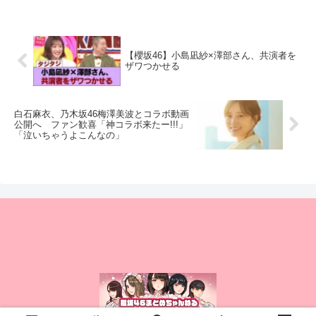
【櫻坂46】小島凪紗×澤部さん、共演者を
ザワつかせる
白石麻衣、乃木坂46梅澤美波とコラボ動画
公開へ ファン歓喜「神コラボ来たー!!!」
「泣いちゃうよこんなの」