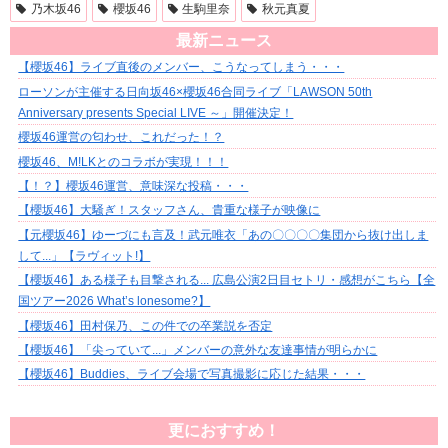
乃木坂46
櫻坂46
生駒里奈
秋元真夏
最新ニュース
【櫻坂46】ライブ直後のメンバー、こうなってしまう・・・
ローソンが主催する日向坂46×櫻坂46合同ライブ「LAWSON 50th
Anniversary presents Special LIVE ～」開催決定！
櫻坂46運営の匂わせ、これだった！？
櫻坂46、M!LKとのコラボが実現！！！
【！？】櫻坂46運営、意味深な投稿・・・
【櫻坂46】大騒ぎ！スタッフさん、貴重な様子が映像に
【元櫻坂46】ゆーづにも言及！武元唯衣「あの〇〇〇〇集団から抜け出しま
して...」【ラヴィット!】
【櫻坂46】ある様子も目撃される... 広島公演2日目セトリ・感想がこちら【全
国ツアー2026 What’s lonesome?】
【櫻坂46】田村保乃、この件での卒業説を否定
【櫻坂46】「尖っていて...」メンバーの意外な友達事情が明らかに
【櫻坂46】Buddies、ライブ会場で写真撮影に応じた結果・・・
更におすすめ！