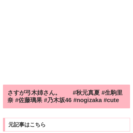
さすが弓木姉さん。 #秋元真夏 #生駒里
奈 #佐藤璃果 #乃木坂46 #nogizaka #cute
元記事はこちら