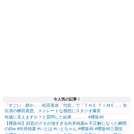
今人気の記事！
「すごい…静か」…松田里奈「代役」で「ＴＨＥ ＴＩＭＥ，」生
出演の横田真悠、ストレートな感想にスタジオ爆笑
何歳に見えますか？と質問した結果…………#櫻坂46
【櫻坂46】顔芸のクセが強すぎる向井純葉w 不正解になった瞬間
の顔w #向井純葉 #いとは #いとちゃん #櫻坂46 #櫻坂46三期生