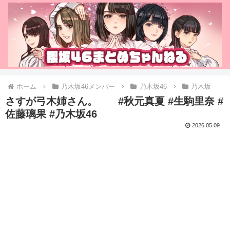
ホーム
乃木坂46メンバー
乃木坂46
乃木坂
さすが弓木姉さん。 #秋元真夏 #生駒里奈 #
佐藤璃果 #乃木坂46
2026.05.09