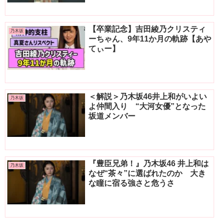
【卒業記念】吉田綾乃クリスティ
乃木坂
ーちゃん、9年11か月の軌跡【あや
てぃー】
＜解説＞乃木坂46井上和がいよい
乃木坂
よ仲間入り “大河女優”となった
坂道メンバー
『豊臣兄弟！』乃木坂46 井上和は
乃木坂
なぜ“茶々”に選ばれたのか 大き
な瞳に宿る強さと危うさ