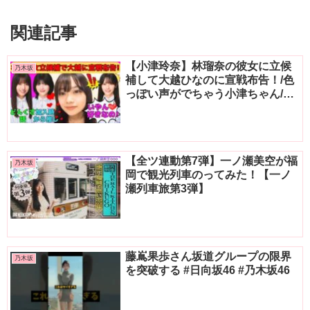
関連記事
【小津玲奈】林瑠奈の彼女に立候
乃木坂
補して大越ひなのに宣戦布告！/色
っぽい声がでちゃう小津ちゃん/海
邉朱莉のどんくさ話/小川彩との仲
良し話/文字起こし（乃木坂46・の
ぎおび）
【全ツ連動第7弾】一ノ瀬美空が福
乃木坂
岡で観光列車のってみた！【一ノ
瀬列車旅第3弾】
藤嶌果歩さん坂道グループの限界
乃木坂
を突破する #日向坂46 #乃木坂46