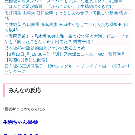
元櫻坂４６メンバー「スーパーモデル」な足長スタイルに騒然
「ほんとに足が綺麗」「かっこいい」土生瑞穂にくぎ付け
向井純葉 山﨑天 谷口愛季 ずっとしあわせでいて欲しい動画 櫻坂
46
向井純葉 谷口愛季 藤嶌果歩 iPad生活をしていた人たち櫻坂46 日
向坂46
＜豊臣兄弟！＞乃木坂46井上和、茶々役で堂々大河デビュー ファ
ンも「聞いたことない声」出てた？ 秀吉一喝！
乃木坂46の話題動画とファンの反応まとめ
【8月10日(月)19:00～】「週刊乃木坂ニュース」MC：菅原咲月
【毎週(月)夜に生配信】
日向坂46正源司陽子、18thシングル「イチャイチャ虫」で6作ぶり
センターに
みんなの反応
:
櫻坂46まとめちゃんねる
生駒ちゃん😂😅