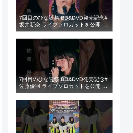
7回目のひな誕祭 BD&DVD発売記念#
坂井新奈 ライブソロカットを公開 #
日向坂46 #hinatazaka46 #
7回目のひな誕祭 BD&DVD発売記念#
佐藤優羽 ライブソロカットを公開 #
日向坂46 #hinatazaka46 #