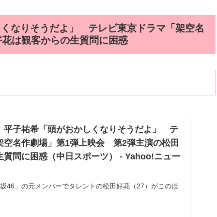
しくなりそうだよ」 テレビ東京ドラマ「架空名
好花は観客からの生質問に困惑
」平子祐希「頭がおかしくなりそうだよ」 テ
架空名作劇場」第1弾上映会 第2弾主演の松田
質問に困惑（中日スポーツ） - Yahoo!ニュー
坂46」の元メンバーでタレントの松田好花（27）がこのほ
京系「架空名作劇場」第2弾放送決定記念”呉村と見る”「人
会に「アルコ＆ピー