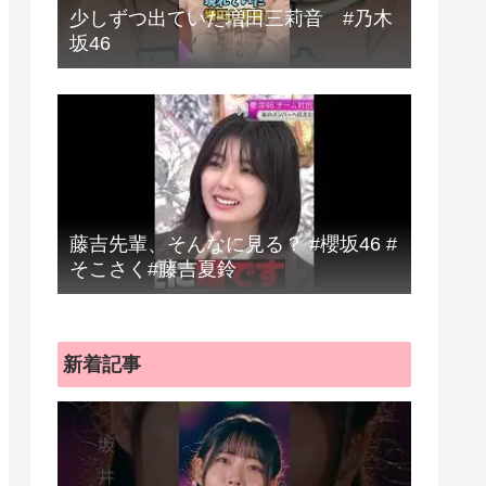
少しずつ出ていた増田三莉音 #乃木
坂46
藤吉先輩、そんなに見る？ #櫻坂46 #
そこさく#藤吉夏鈴
新着記事