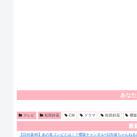
あなた
テレビ
松田好花
CM
ドラマ
松田好花
櫻坂
最
【日向坂46】あの名コンビとは！？櫻坂チャンネル×日向坂ちゃんねる