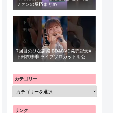
ファンの反応まとめ
7回目のひな誕祭 BD&DVD発売記念#
下田衣珠季 ライブソロカットを公開
#日向坂46 #hinatazaka46 #
カテゴリー
リンク