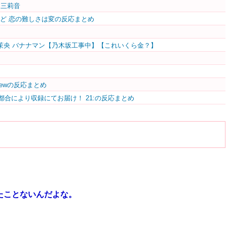
田三莉音
は移りゆくけど 恋の難しさは変の反応まとめ
茉央 バナナマン【乃木坂工事中】【これいくら金？】
ET Newの反応まとめ
都合により収録にてお届け！ 21:の反応まとめ
たことないんだよな。