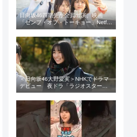
日向坂46四期生が全員出演、映画
「ゼンブ・オブ・トーキョー」Netflix
で配信
＜日向坂46大野愛実＞NHKでドラマ
デビュー 夜ドラ「ラジオスター」
登場に「かわいさハンパない」「演
技上手じゃん！」の声