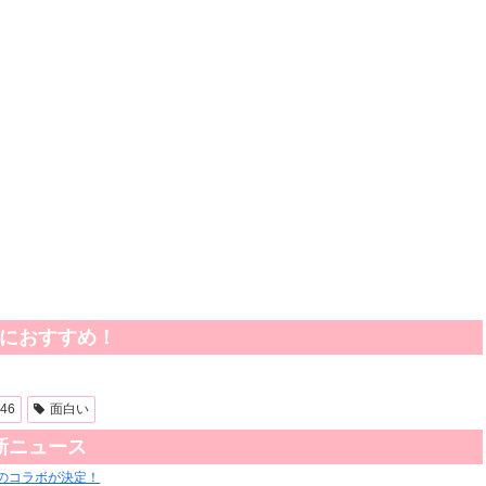
におすすめ！
46
面白い
新ニュース
のコラボが決定！