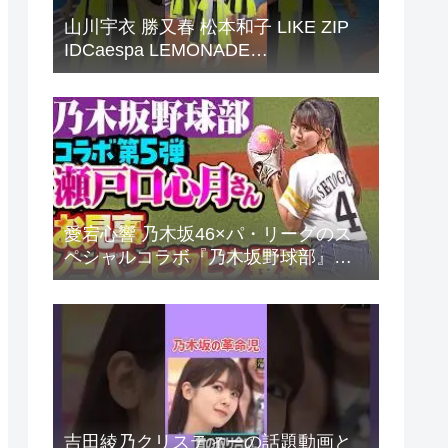
山川宇衣 勝又春 松本和子 LIKE ZIP
IDCaespa LEMONADE
Sakurazaka46
愛宕心響 乃木坂46×パ・リーグのス
ペシャルコラボ『乃木坂野球部』。
パ・リーグ6球団とパシフィックリの
反応まとめ
吉田綾乃クリスティーの話題動画と