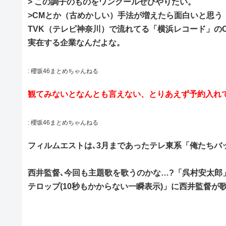
> この調子のものをワンクールぜひやりたい。
>CMとか（古めかしい）手法が増えたら面白いと思う
TVK（テレビ神奈川）で流れてる「横浜レコード」の
実在する企業なんだよな。
:
櫻坂46まとめちゃんねる
観てみないとなんとも言えない、とりあえず予約入れ
:
櫻坂46まとめちゃんねる
フィルムエストは､3月まであったテレ東系「俺たちバ
西井監督､今回も主題歌を歌うのかな…?「呉村安太郎
テロップ(10秒もかからない一瞬表示)」に西井監督が