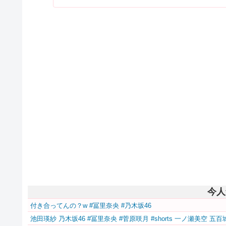
今人
付き合ってんの？w #冨里奈央 #乃木坂46
池田瑛紗 乃木坂46 #冨里奈央 #菅原咲月 #shorts 一ノ瀬美空 