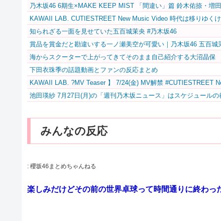
乃木坂46 6期生×MAKE KEEP MIST 「間違い」篇 鈴木佑捺・増
KAWAII LAB. CUTIESTREET New Music Video 時代
知られざる一面を見せていた五百城茉央 #乃木坂46
賞品を賞金だと勘違いする一ノ瀬美空が可愛い｜乃木坂46 五百城
海からスクーターで上がってきてそのまま自己紹介する大沼晶保
下田衣珠季の話題動画とファンの反応まとめ
KAWAII LAB. ?MV Teaser️‍ 】 7/24(金) MV解禁 #CUTIESTRE
池田瑛紗 7月27日(月)の「週刊乃木坂ニュース」はスケジュールの
みんなの反応
:
櫻坂46まとめちゃんねる
楽しみだけどその前の世界卓球って時間通りに終わっ