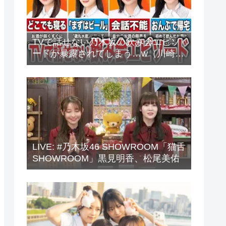
TVで話せない乃木坂の飲み会エピソ
ードが暴露されてしまう…w（川崎
桜、中西アルノ、梅澤美波、山下美
月、他）
LIVE: #乃木坂46 SHOWROOM「猫舌
SHOWROOM」黒見明香、松尾美佑