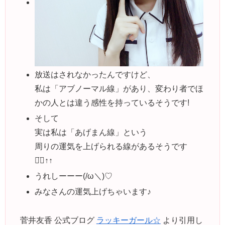
放送はされなかったんですけど、
私は「アブノーマル線」があり、変わり者でほ
かの人とは違う感性を持っているそうです!
そして
実は私は「あげまん線」という
周りの運気を上げられる線があるそうです
⌄̈⃝↑↑
うれしーーー(/ω＼)♡
みなさんの運気上げちゃいます♪
菅井友香 公式ブログ
ラッキーガール☆
より引用し