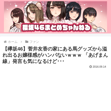
ホーム
ファン
【欅坂46】菅井友香の家にある馬グッズから溢
れ出るお嬢様感がハンパないｗｗｗ 「あげまん
線」発言も気になるけど･･･
2016.09.14