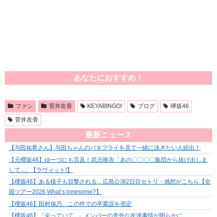
あなたにおすすめ！
ファン
菅井友香
KEYABINGO!
ブログ
欅坂46
菅井友香
最新ニュース
【与田祐希さん】与田ちゃんのバタフライを見て一緒に泳ぎたい人続出！
【元櫻坂46】ゆーづにも言及！武元唯衣「あの〇〇〇〇集団から抜け出しま
して...」【ラヴィット!】
【櫻坂46】ある様子も目撃される... 広島公演2日目セトリ・感想がこちら【全
国ツアー2026 What’s lonesome?】
【櫻坂46】田村保乃、この件での卒業説を否定
【櫻坂46】「尖っていて...」メンバーの意外な友達事情が明らかに