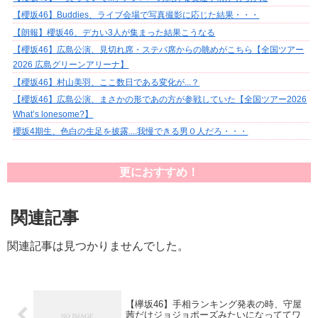
【櫻坂46】Buddies、ライブ会場で写真撮影に応じた結果・・・
【朗報】櫻坂46、デカい3人が集まった結果こうなる
【櫻坂46】広島公演、見切れ席・ステバ席からの眺めがこちら【全国ツアー
2026 広島グリーンアリーナ】
【櫻坂46】村山美羽、ここ数日である変化が...？
【櫻坂46】広島公演、まさかの形であの方が参戦していた【全国ツアー2026
What’s lonesome?】
櫻坂4期生、色白の生足を披露....我慢できる男０人だろ・・・
更におすすめ！
関連記事
関連記事は見つかりませんでした。
【欅坂46】手相ランキング発表の時、守屋
茜だけジョジョポーズみたいになっててワ