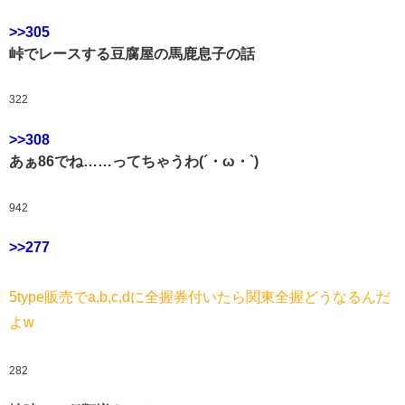
>>305
峠でレースする豆腐屋の馬鹿息子の話
322
>>308
あぁ86でね……ってちゃうわ(´・ω・`)
942
>>277
5type販売でa,b,c,dに全握券付いたら関東全握どうなるんだ
よw
282