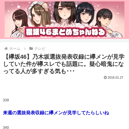
ホーム
テレビ
【欅坂46】乃木坂選抜発表収録に欅メンが見学
していた件が欅スレでも話題に。疑心暗鬼にな
ってる人が多すぎる気も･･･
2016.01.27
339
来週の選抜発表収録に欅メンが見学してたらしいね
340