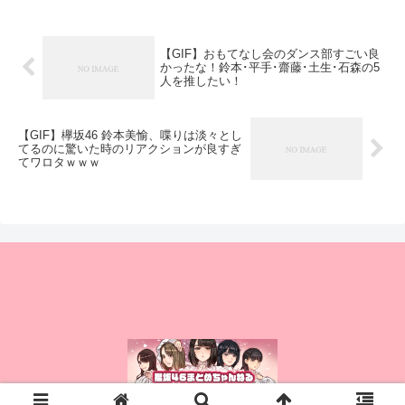
【GIF】おもてなし会のダンス部すごい良
かったな！鈴本･平手･齋藤･土生･石森の5
人を推したい！
【GIF】欅坂46 鈴本美愉、喋りは淡々とし
てるのに驚いた時のリアクションが良すぎ
てワロタｗｗｗ
© 2015 櫻坂46まとめちゃんねる.