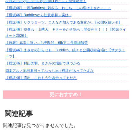
Anniversary presents Special LIVE ～」開催決定！
【櫻坂46】一部Buddiesに刺さる... わこち、この姿はまさか・・・
【櫻坂46】Buddiesから注意喚起←実は...
【櫻坂46】サクラミーツ、こんなぎ加入である変化が...【公開収録レポ】
【櫻坂46】映像も！山﨑天、ギターをかき鳴らし開会宣言！！！【閃光ライ
オット2026】
【速報】異常に遅い...？櫻坂46、6thアニラ詳細解禁
【櫻坂46】まさかの知らせも... Buddies、続々と公開収録会場に【サクラミ
ーツ】
【櫻坂46】村山美羽、まさかの場所で見つかる
岡本アルノ池田奥田ってぶっちゃけ櫻坂があってたよな
【櫻坂46】流出... これもう付き合ってるだろ
更におすすめ！
関連記事
関連記事は見つかりませんでした。