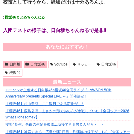
校技として行うから、経験だけは十分あるんよ。
:
櫻坂46まとめちゃんねる
入団テストの様子は、日向坂ちゃんねるで是非‼️
あなたにおすすめ！
日向坂
日向坂46
youtube
サッカー
日向坂46
櫻坂46
最新ニュース
ローソンが主催する日向坂46×櫻坂46合同ライブ「LAWSON 50th
Anniversary presents Special LIVE ～」開催決定！
【櫻坂46】村山美羽、ここ数日である変化が...？
【櫻坂46】広島公演、まさかの形であの方が参戦していた【全国ツアー2026
What’s lonesome?】
櫻坂4期生、色白の生足を披露....我慢できる男０人だろ・・・
【櫻坂46】神席すぎる... 広島公演1日目、終演後の様子がこちら【全国ツアー