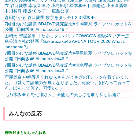
山﨑天 終演後もノリノリな人達守屋麗奈 大園玲 遠藤光莉 山川宇
衣 谷口愛季 幸阪茉里乃 小島凪紗 松本和子 目黒陽色 小田倉麗奈
中川智尋 櫻坂46 ツアー 広島公演
森田ひかる 谷口愛季 数字をタッチ1.2.3 櫻坂46
7回目のひな誕祭 BD&DVD発売記念#平岡海月 ライブソロカットを
公開 #日向坂46 #hinatazaka46 #
山﨑天 守屋麗奈 またあしタンバリンCOWCOW 櫻坂46 ツアー広
島公演お礼の動画『Sakurazaka46 ARENA TOUR 2026 What’s
lonesome?』
7回目のひな誕祭 BD&DVD発売記念#平尾帆夏 ライブソロカットを
公開 #日向坂46 #hinatazaka46 #
7回目のひな誕祭 BD&DVD発売記念#清水理央 ライブソロカットを
公開 #日向坂46 #hinatazaka46 #
守屋麗奈 中嶋優月？れなぁさんがうさぎのTシャツを着ていまし
た。可愛くて語彙力が無くなりました。可愛い。(ぽんって言って
る、ぽんって何？、可愛い。)⁡
元乃木坂46西野七瀬さん、全盛期の美しさを取り戻し話題に
みんなの反応
:
櫻坂46まとめちゃんねる