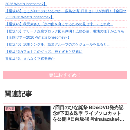
2026 What’s lonesome?】
【櫻坂46】ここがローテになるのか... 広島公演1日目セトリが判明！【全国ツ
アー2026 What’s lonesome?】
【櫻坂46】秋元康さん「次の曲を良くするための見せ球」←これ次...
【櫻坂46】アリーナ座席ブロック図も判明！広島公演、現地の様子がこちら
【全国ツアー2026 -What’s lonesome?- 】
【櫻坂46】16thシングル、坂道グループのスケジュールを見ると...
【櫻坂46カフェ】このグッズ、神すぎると話題に
青葉坂46、まもなく正式発表か
更におすすめ！
関連記事
7回目のひな誕祭 BD&DVD発売記
日向坂
念#下田衣珠季 ライブソロカット
を公開 #日向坂46 #hinatazaka46
#