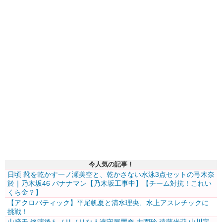
今人気の記事！
日頃 靴を乾かす一ノ瀬美空と、乾かさない水泳3点セットの弓木奈
於｜乃木坂46 バナナマン【乃木坂工事中】【チーム対抗！これい
くら金？】
【アクロバティック】平尾帆夏と清水理央、水上アスレチックに
挑戦！