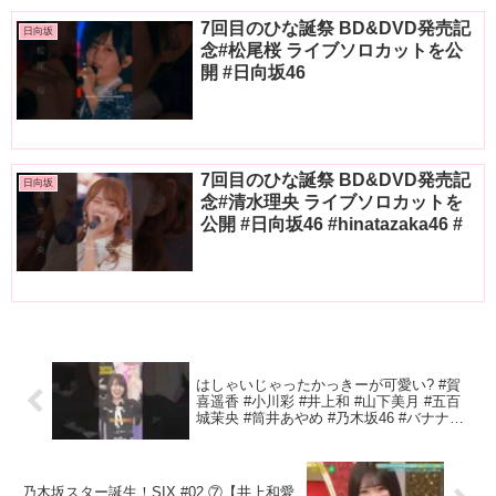
7回目のひな誕祭 BD&DVD発売記
日向坂
念#松尾桜 ライブソロカットを公
開 #日向坂46
7回目のひな誕祭 BD&DVD発売記
日向坂
念#清水理央 ライブソロカットを
公開 #日向坂46 #hinatazaka46 #
はしゃいじゃったかっきーが可愛い? #賀
喜遥香 #小川彩 #井上和 #山下美月 #五百
城茉央 #筒井あやめ #乃木坂46 #バナナマ
ン #おひとりさま天国 #乃木坂工事中
乃木坂スター誕生！SIX #02 ⑦【井上和愛