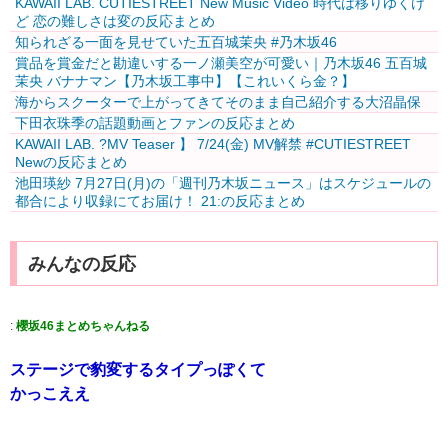
KAWAII LAB. CUTIESTREET New Music Video 時代は移りゆくけ
ど 恋の難しさは変の反応まとめ
知られざる一面を見せていた五百城茉央 #乃木坂46
賞品を賞金だと勘違いする一ノ瀬美空が可愛い｜乃木坂46 五百城
茉央 バナナマン【乃木坂工事中】【これいくら金？】
海からスクーターで上がってきてそのまま自己紹介する大沼晶保
下田衣珠季の話題動画とファンの反応まとめ
KAWAII LAB. ?MV Teaser️‍ 】 7/24(金) MV解禁 #CUTIESTREET
Newの反応まとめ
池田瑛紗 7月27日(月)の「週刊乃木坂ニュース」はスケジュールの
都合により収録にてお届け！ 21:の反応まとめ
みんなの反応
:
櫻坂46まとめちゃんねる
ステージで豹変するタイプっぽくて
かっこええ