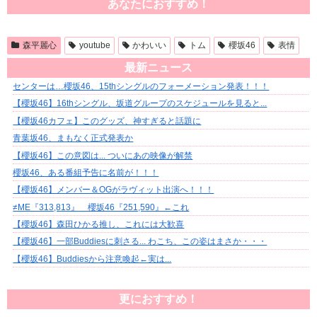
あなたにおすすめ！
森平麗心
youtube
かわいい
トム
櫻坂46
表情
最新ニュース
センターは…櫻坂46、15thシングルのフォーメーション発表！！！
【櫻坂46】16thシングル、坂道グループのスケジュールを見ると...
【櫻坂46カフェ】このグッズ、神すぎると話題に
青葉坂46、まもなく正式発表か
【櫻坂46】この意図は... ついにあの映像が解禁
櫻坂46、ある番組予告に名前が！！！
【櫻坂46】メンバー＆OGがラヴィット出演へ！！！
≠ME『313,813』 櫻坂46『251,590』←これ
【櫻坂46】森田ひかる推し、これには大歓喜
【櫻坂46】一部Buddiesに刺さる... わこち、この姿はまさか・・・
【櫻坂46】Buddiesから注意喚起←実は...
更におすすめ！