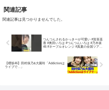
関連記事
関連記事は見つかりませんでした。
つんつんされるかっきーが可愛い #賀喜遥
香 #奥田いろは #つんつんいろは #乃木坂
46 #ネーブルオレンジ #真夏の全国ツアー
#乃木坂工事中
【櫻坂46】田村保乃&大園玲「Addictionは
ライブで…」