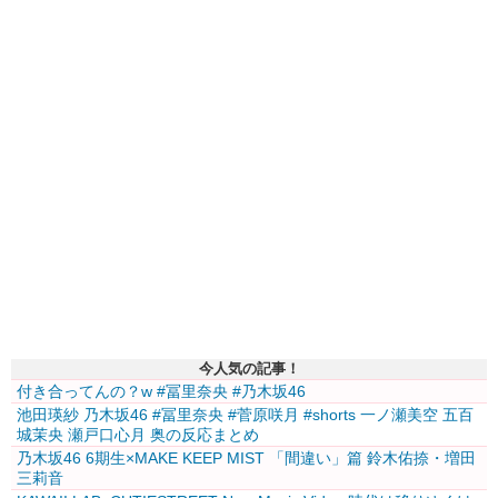
今人気の記事！
付き合ってんの？w #冨里奈央 #乃木坂46
池田瑛紗 乃木坂46 #冨里奈央 #菅原咲月 #shorts 一ノ瀬美空 五百
城茉央 瀬戸口心月 奥の反応まとめ
乃木坂46 6期生×MAKE KEEP MIST 「間違い」篇 鈴木佑捺・増田
三莉音