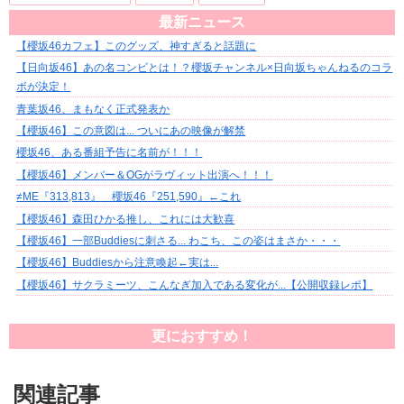
最新ニュース
【櫻坂46カフェ】このグッズ、神すぎると話題に
【日向坂46】あの名コンビとは！？櫻坂チャンネル×日向坂ちゃんねるのコラ
ボが決定！
青葉坂46、まもなく正式発表か
【櫻坂46】この意図は... ついにあの映像が解禁
櫻坂46、ある番組予告に名前が！！！
【櫻坂46】メンバー＆OGがラヴィット出演へ！！！
≠ME『313,813』 櫻坂46『251,590』←これ
【櫻坂46】森田ひかる推し、これには大歓喜
【櫻坂46】一部Buddiesに刺さる... わこち、この姿はまさか・・・
【櫻坂46】Buddiesから注意喚起←実は...
【櫻坂46】サクラミーツ、こんなぎ加入である変化が...【公開収録レポ】
更におすすめ！
関連記事