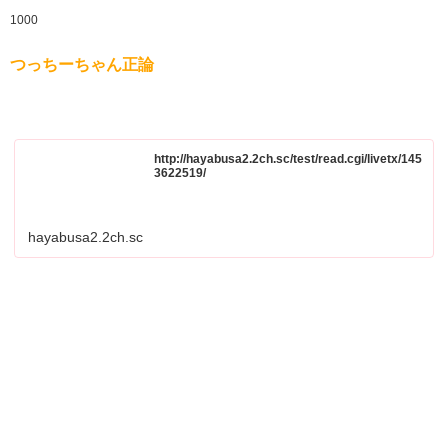
1000
つっちーちゃん正論
http://hayabusa2.2ch.sc/test/read.cgi/livetx/145
3622519/
hayabusa2.2ch.sc