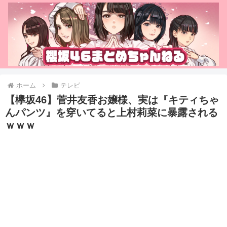
ホーム
テレビ
【欅坂46】菅井友香お嬢様、実は『キティちゃ
んパンツ』を穿いてると上村莉菜に暴露される
ｗｗｗ