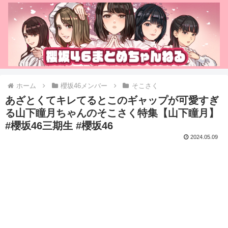
ホーム
櫻坂46メンバー
そこさく
あざとくてキレてるとこのギャップが可愛すぎ
る山下瞳月ちゃんのそこさく特集【山下瞳月】
#櫻坂46三期生 #櫻坂46
2024.05.09