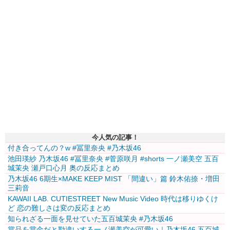
今人気の記事！
付き合ってんの？w #冨里奈央 #乃木坂46
池田瑛紗 乃木坂46 #冨里奈央 #菅原咲月 #shorts 一ノ瀬美空 五百
城茉央 瀬戸口心月 奥の反応まとめ
乃木坂46 6期生×MAKE KEEP MIST 「間違い」篇 鈴木佑捺・増田
三莉音
KAWAII LAB. CUTIESTREET New Music Video 時代は移りゆくけ
ど 恋の難しさは変の反応まとめ
知られざる一面を見せていた五百城茉央 #乃木坂46
賞品を賞金だと勘違いする一ノ瀬美空が可愛い｜乃木坂46 五百城