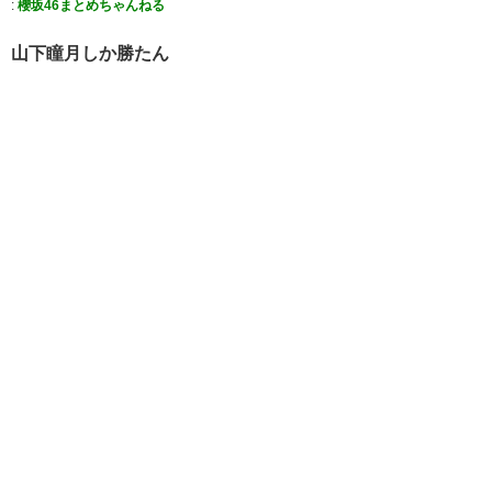
:
櫻坂46まとめちゃんねる
山下瞳月しか勝たん