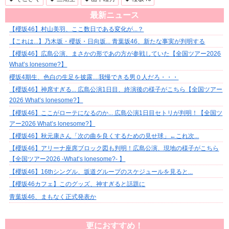
最新ニュース
【櫻坂46】村山美羽、ここ数日である変化が...？
【これは...】乃木坂・櫻坂・日向坂... 青葉坂46、新たな事実が判明する
【櫻坂46】広島公演、まさかの形であの方が参戦していた【全国ツアー2026
What’s lonesome?】
櫻坂4期生、色白の生足を披露....我慢できる男０人だろ・・・
【櫻坂46】神席すぎる... 広島公演1日目、終演後の様子がこちら【全国ツアー
2026 What’s lonesome?】
【櫻坂46】ここがローテになるのか... 広島公演1日目セトリが判明！【全国ツ
アー2026 What’s lonesome?】
【櫻坂46】秋元康さん「次の曲を良くするための見せ球」←これ次...
【櫻坂46】アリーナ座席ブロック図も判明！広島公演、現地の様子がこちら
【全国ツアー2026 -What’s lonesome?- 】
【櫻坂46】16thシングル、坂道グループのスケジュールを見ると...
【櫻坂46カフェ】このグッズ、神すぎると話題に
青葉坂46、まもなく正式発表か
更におすすめ！