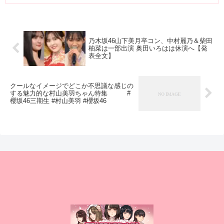
乃木坂46山下美月卒コン、中村麗乃＆柴田
柚菜は一部出演 奥田いろはは休演へ【発
表全文】
クールなイメージでどこか不思議な感じの
する魅力的な村山美羽ちゃん特集 #
櫻坂46三期生 #村山美羽 #櫻坂46