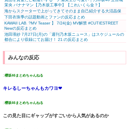
茉央 バナナマン【乃木坂工事中】【これいくら金？】
海からスクーターで上がってきてそのまま自己紹介する大沼晶保
下田衣珠季の話題動画とファンの反応まとめ
KAWAII LAB. ?MV Teaser️‍ 】 7/24(金) MV解禁 #CUTIESTREET
Newの反応まとめ
池田瑛紗 7月27日(月)の「週刊乃木坂ニュース」はスケジュールの
都合により収録にてお届け！ 21:の反応まとめ
みんなの反応
:
櫻坂46まとめちゃんねる
キレるしーちゃんもカワヨ❤
:
櫻坂46まとめちゃんねる
この見た目にギャップがすごいから人気があるのか