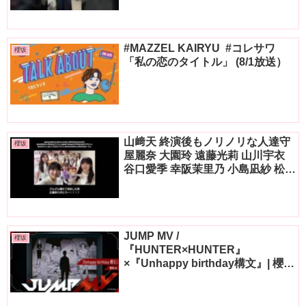
ぽんって何？、可愛い。)⁡
#MAZZEL KAIRYU ️ #コレサワ
櫻坂
「私の恋のタイトル」 (8/1放送）
山﨑天 終演後もノリノリな人達守
櫻坂
屋麗奈 大園玲 遠藤光莉 山川宇衣
谷口愛季 幸阪茉里乃 小島凪紗 松本
和子 目黒陽色 小田倉麗奈 中川智尋
櫻坂46 ツアー 広島公演
JUMP MV /
櫻坂
『HUNTER×HUNTER』
×『Unhappy birthday構文』| 櫻坂
46