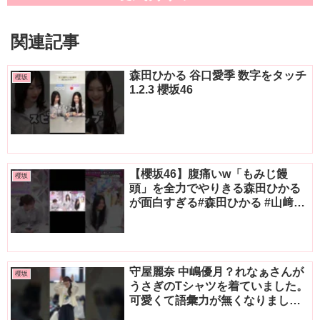
関連記事
森田ひかる 谷口愛季 数字をタッチ
櫻坂
1.2.3 櫻坂46
【櫻坂46】腹痛いw「もみじ饅
櫻坂
頭」を全力でやりきる森田ひかる
が面白すぎる#森田ひかる #山﨑天
#守屋麗奈 #向井純葉 #石森璃花 #
小田倉麗奈 #櫻坂46
#sakurazaka46 #shorts
守屋麗奈 中嶋優月？れなぁさんが
櫻坂
うさぎのTシャツを着ていました。
可愛くて語彙力が無くなりまし
た。可愛い。(ぽんって言ってる、