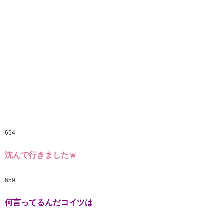
654
沈んで行きましたｗ
659
何言ってるんだコイツは
661
土田さんキレたｗｗｗｗｗｗｗｗｗｗｗｗｗｗｗｗ
663
説教部屋
http://hayabusa2.2ch.sc/test/read.cgi/livetx/145
2437547/