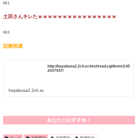
hayabusa2.2ch.sc
あなたにおすすめ！
テレビ
志田愛佳
志田愛佳
料理対決
欅って、書けない？
欅坂46
最新ニュース
【櫻坂46】森田ひかる推し、これには大歓喜
山川宇衣 勝又春 松本和子 LIKE ZIP IDCaespa LEMONADE Sakurazaka46
【櫻坂46】一部Buddiesに刺さる... わこち、この姿はまさか・・・
【櫻坂46】Buddiesから注意喚起←実は...
【櫻坂46】サクラミーツ、こんなぎ加入である変化が...【公開収録レポ】
【櫻坂46】映像も！山﨑天、ギターをかき鳴らし開会宣言！！！【閃光ライ
オット2026】
【速報】異常に遅い...？櫻坂46、6thアニラ詳細解禁