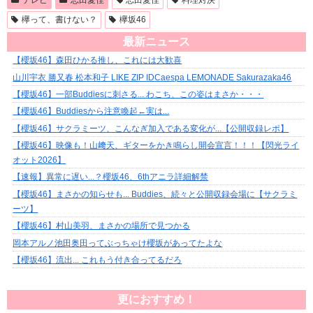
【櫻坂46】まさかの知らせも... Buddies、続々と公開収録会場に【サクラミ
ーツ】
【櫻坂46】村山美羽、まさかの場所で見つかる
岡本アルノ池田奥田ってぶっちゃけ櫻坂があってたよな
【櫻坂46】流出... これもう付き合ってるだろ
更におすすめ！
関連記事
関連記事は見つかりませんでした。
【欅坂46】今泉佑唯の握手はファンの手首
まで掴むｗｗｗ やっぱ今泉プロすげー
な！
【欅坂46】料理チェックのお題は「お弁