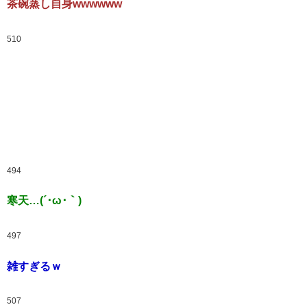
茶碗蒸し自身wwwwww
510
494
寒天…(´･ω･｀)
497
雑すぎるｗ
507