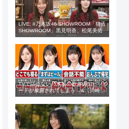
LIVE: #乃木坂46 SHOWROOM「猫舌
SHOWROOM」黒見明香、松尾美佑
TVで話せない乃木坂の飲み会エピソ
ードが暴露されてしまう…w（川崎
桜、中西アルノ、梅澤美波、山下美
月、他）