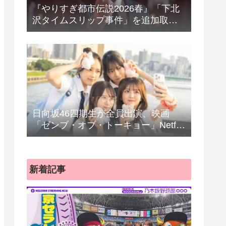
『やりすぎ都市伝説2026春』「下北
沢タイムスリップ事件」を追加取
材 “Mr.都市伝説”関暁夫は宇宙人に
迫る きょう22日放送
日向坂46四期生が全員出演、映画
「ゼンブ・オブ・トーキョー」Netflix
で配信
新着記事