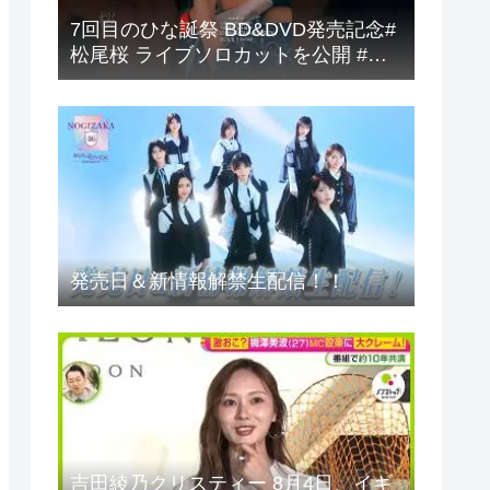
7回目のひな誕祭 BD&DVD発売記念#
松尾桜 ライブソロカットを公開 #日
向坂46
発売日＆新情報解禁生配信！！
吉田綾乃クリスティー 8月4日、イギ