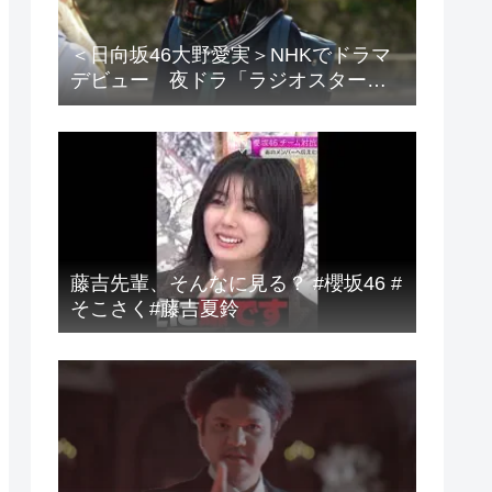
＜日向坂46大野愛実＞NHKでドラマ
デビュー 夜ドラ「ラジオスター」
登場に「かわいさハンパない」「演
技上手じゃん！」の声
藤吉先輩、そんなに見る？ #櫻坂46 #
そこさく#藤吉夏鈴