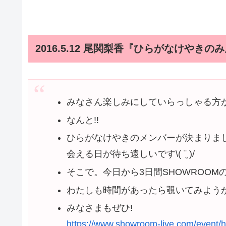
2016.5.12 尾関梨香『ひらがなけやきのみ
みなさん楽しみにしていらっしゃる方
なんと!!
ひらがなけやきのメンバーが決まりま
会える日が待ち遠しいです\( ¨̮ )/
そこで。今日から3日間SHOWROOM
わたしも時間があったら覗いてみよう
みなさまもぜひ!
https://www.showroom-live.com/event/h