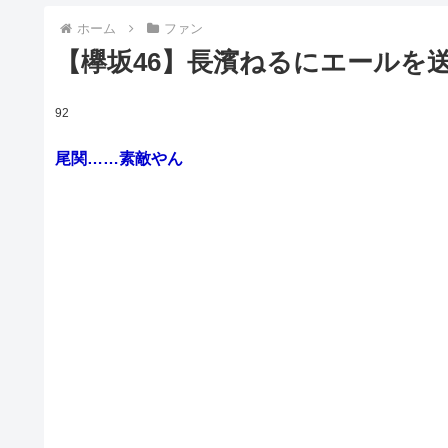
ホーム
ファン
【欅坂46】長濱ねるにエールを
92
尾関……素敵やん