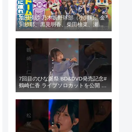
池田瑛紗 乃木坂野球部（小川彩、金
川紗耶、黒見明香、柴田柚菜、瀬戸
口心月、長嶋凛桜）の楽曲「パシフ
ィの反応まとめ
7回目のひな誕祭 BD&DVD発売記念#
鶴崎仁香 ライブソロカットを公開 #
日向坂46 #hinatazaka46 #