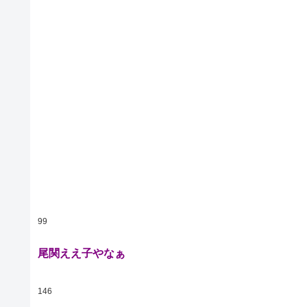
99
尾関ええ子やなぁ
146