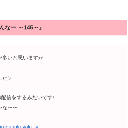
んなー ～145～』
が多いと思いますが
した✨
の配信をするみたいです!
かな〜〜
iraganakeyaki_sr