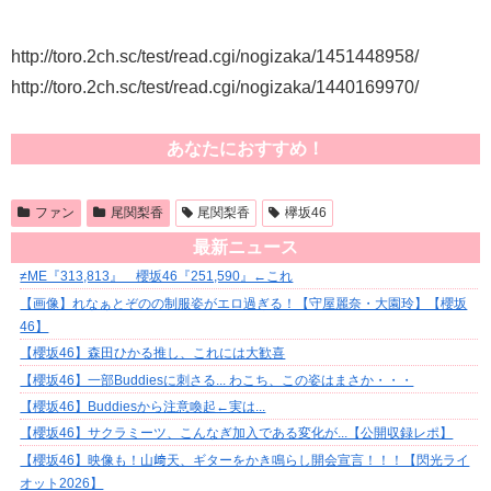
http://toro.2ch.sc/test/read.cgi/nogizaka/1451448958/
http://toro.2ch.sc/test/read.cgi/nogizaka/1440169970/
あなたにおすすめ！
ファン
尾関梨香
尾関梨香
欅坂46
最新ニュース
≠ME『313,813』 櫻坂46『251,590』←これ
【画像】れなぁとぞのの制服姿がエロ過ぎる！【守屋麗奈・大園玲】【櫻坂
46】
【櫻坂46】森田ひかる推し、これには大歓喜
【櫻坂46】一部Buddiesに刺さる... わこち、この姿はまさか・・・
【櫻坂46】Buddiesから注意喚起←実は...
【櫻坂46】サクラミーツ、こんなぎ加入である変化が...【公開収録レポ】
【櫻坂46】映像も！山﨑天、ギターをかき鳴らし開会宣言！！！【閃光ライ
オット2026】