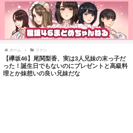
ホーム
ファン
【欅坂46】尾関梨香、実は3人兄妹の末っ子だ
った！誕生日でもないのにプレゼントと高級料
理とか妹想いの良い兄妹だな