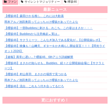
ファン
サイレントマジョリティー
欅坂46
最新ニュース
【櫻坂46】森田ひかる推し、これには大歓喜
岡本アルノ池田奥田ってぶっちゃけ櫻坂があってたよな
【櫻坂46】一部Buddiesに刺さる... わこち、この姿はまさか・・・
【櫻坂46】Buddiesから注意喚起←実は...
【櫻坂46】サクラミーツ、こんなぎ加入である変化が...【公開収録レポ】
【櫻坂46】映像も！山﨑天、ギターをかき鳴らし開会宣言！！！【閃光ライ
オット2026】
【速報】異常に遅い...？櫻坂46、6thアニラ詳細解禁
【櫻坂46】まさかの知らせも... Buddies、続々と公開収録会場に【サクラミ
ーツ】
【櫻坂46】村山美羽、まさかの場所で見つかる
岡本アルノ池田奥田ってぶっちゃけ櫻坂があってたよな
【櫻坂46】流出... これもう付き合ってるだろ
更におすすめ！