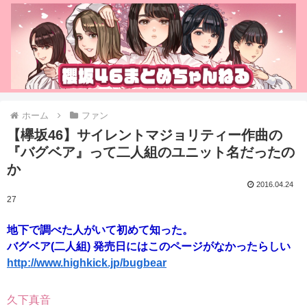
ホーム
ファン
【欅坂46】サイレントマジョリティー作曲の
『バグベア』って二人組のユニット名だったの
か
2016.04.24
27
地下で調べた人がいて初めて知った。
バグベア(二人組) 発売日にはこのページがなかったらしい
http://www.highkick.jp/bugbear
久下真音