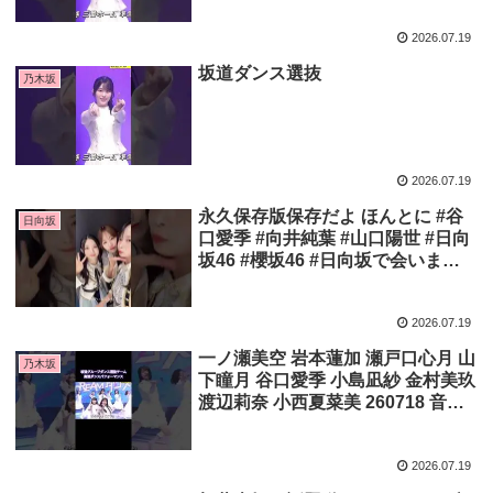
2026.07.19
坂道ダンス選抜
乃木坂
2026.07.19
永久保存版保存だよ ほんとに #谷
日向坂
口愛季 #向井純葉 #山口陽世 #日向
坂46 #櫻坂46 #日向坂で会いまし
ょう
2026.07.19
一ノ瀬美空 岩本蓮加 瀬戸口心月 山
乃木坂
下瞳月 谷口愛季 小島凪紗 金村美玖
渡辺莉奈 小西夏菜美 260718 音楽
の日
2026.07.19