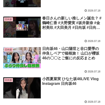
2026.07.18
春日さんの新しい推しメン誕生？ #
日向坂
鶴崎仁香 #大野愛実 #坂井新奈 #金
村美玖 #大田美月 #日向坂 #日向坂
46 #日向坂で会いましょう
2026.07.18
日向坂46・山口陽世と谷口愛季の
日向坂
仲良しペアで箱根旅！️️ 山口が櫻坂
46の〇〇とご飯にの反応まとめ
2026.07.18
小西夏菜実 ひなた坂46LIVE Vlog
日向坂
Instagram 日向坂46
2026.07.18