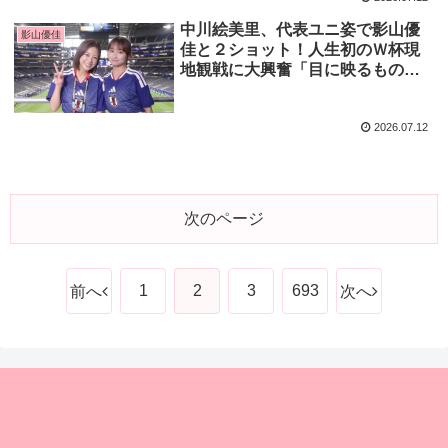
中川絵美里、代表ユニ姿で影山優
影山優佳
佳と２ショット！人生初のＷ杯現
地観戦に大興奮「目に映るもの全
てが、輝いていました」
2026.07.12
次のページ
1
2
3
693
前へ
次へ