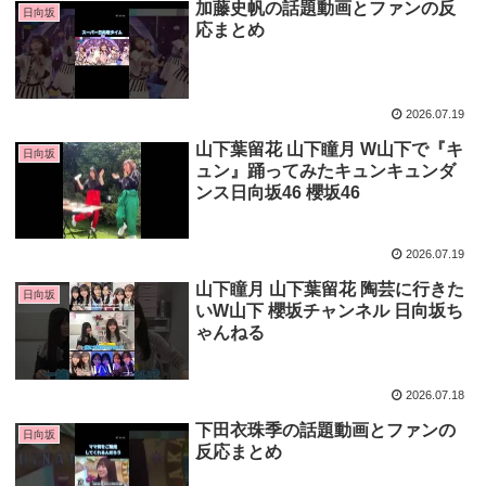
加藤史帆の話題動画とファンの反
日向坂
応まとめ
2026.07.19
山下葉留花 山下瞳月 W山下で『キ
日向坂
ュン』踊ってみたキュンキュンダ
ンス日向坂46 櫻坂46
2026.07.19
山下瞳月 山下葉留花 陶芸に行きた
日向坂
いW山下 櫻坂チャンネル 日向坂ち
ゃんねる
2026.07.18
下田衣珠季の話題動画とファンの
日向坂
反応まとめ