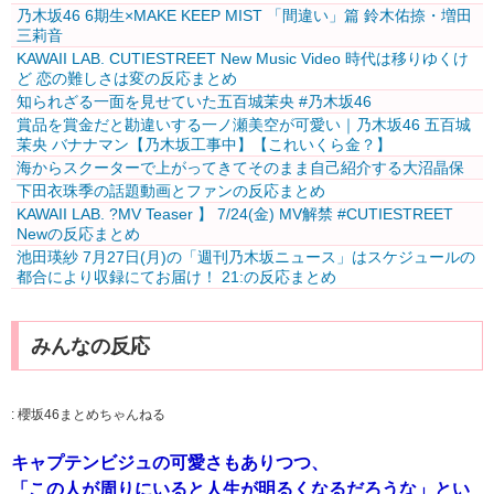
乃木坂46 6期生×MAKE KEEP MIST 「間違い」篇 鈴木佑捺・増田
三莉音
KAWAII LAB. CUTIESTREET New Music Video 時代は移りゆくけ
ど 恋の難しさは変の反応まとめ
知られざる一面を見せていた五百城茉央 #乃木坂46
賞品を賞金だと勘違いする一ノ瀬美空が可愛い｜乃木坂46 五百城
茉央 バナナマン【乃木坂工事中】【これいくら金？】
海からスクーターで上がってきてそのまま自己紹介する大沼晶保
下田衣珠季の話題動画とファンの反応まとめ
KAWAII LAB. ?MV Teaser️‍ 】 7/24(金) MV解禁 #CUTIESTREET
Newの反応まとめ
池田瑛紗 7月27日(月)の「週刊乃木坂ニュース」はスケジュールの
都合により収録にてお届け！ 21:の反応まとめ
みんなの反応
:
櫻坂46まとめちゃんねる
キャプテンビジュの可愛さもありつつ、
「この人が周りにいると人生が明るくなるだろうな」とい