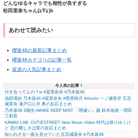
どんなゆるキャラでも相性が良すぎる
松田里奈ちゃん(≧∇≦)b
あわせて読みたい
櫻坂46の最新記事まとめ
櫻坂46カテゴリの記事一覧
坂道の人気記事まとめ
今人気の記事！
付き合ってんの？w #冨里奈央 #乃木坂46
池田瑛紗 乃木坂46 #冨里奈央 #菅原咲月 #shorts 一ノ瀬美空 五百
城茉央 瀬戸口心月 奥の反応まとめ
乃木坂46 6期生×MAKE KEEP MIST 「間違い」篇 鈴木佑捺・増田
三莉音
KAWAII LAB. CUTIESTREET New Music Video 時代は移りゆくけ
ど 恋の難しさは変の反応まとめ
知られざる一面を見せていた五百城茉央 #乃木坂46