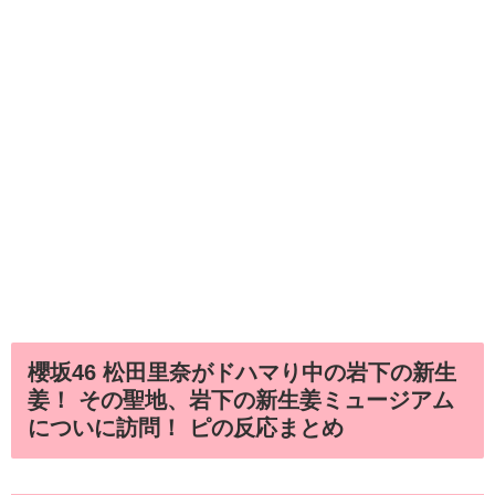
櫻坂46 松田里奈がドハマり中の岩下の新生
姜！ その聖地、岩下の新生姜ミュージアム
についに訪問！ ピの反応まとめ