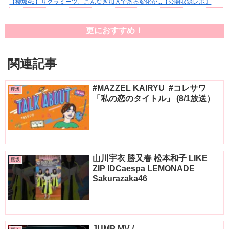
【櫻坂46】サクラミーツ、こんなぎ加入である変化が...【公開収録レポ】
更におすすめ！
関連記事
#MAZZEL KAIRYU ️ #コレサワ
櫻坂
「私の恋のタイトル」 (8/1放送）
山川宇衣 勝又春 松本和子 LIKE
櫻坂
ZIP IDCaespa LEMONADE
Sakurazaka46
JUMP MV /