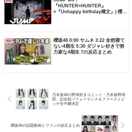
櫻坂
『HUNTER×HUNTER』
×『Unhappy birthday構文』| 櫻坂
46
櫻坂46 0:00 サムネ 3:22 全然寝て
櫻坂
ない4期生 5:30 ダジャレ好きで努
力家な4期生 7の反応まとめ
乃木坂46の野球好きユニット・乃木坂野球
部、試合前パフォーマンス＆ファーストピ
ッチ生中継決定
櫻坂46の話題動画とファンの反応まとめ