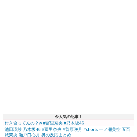
今人気の記事！
付き合ってんの？w #冨里奈央 #乃木坂46
池田瑛紗 乃木坂46 #冨里奈央 #菅原咲月 #shorts 一ノ瀬美空 五百
城茉央 瀬戸口心月 奥の反応まとめ