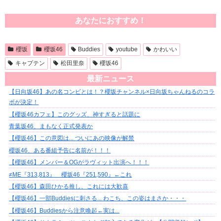
あなたにおすすめ！
櫻坂
櫻坂46
Buddies
youtube
かわいい
キャプテン
松田里奈
櫻坂46
最新ニュース
【日向坂46】あの名コンビとは！？櫻坂チャンネル×日向坂ちゃんねるのコラ
ボが決定！
【櫻坂46カフェ】このグッズ、神すぎると話題に
青葉坂46、まもなく正式発表か
【櫻坂46】この意図は... ついにあの映像が解禁
櫻坂46、ある番組予告に名前が！！！
【櫻坂46】メンバー＆OGがラヴィット出演へ！！！
≠ME『313,813』 櫻坂46『251,590』←これ
【櫻坂46】森田ひかる推し、これには大歓喜
【櫻坂46】一部Buddiesに刺さる... わこち、この姿はまさか・・・
【櫻坂46】Buddiesから注意喚起←実は...