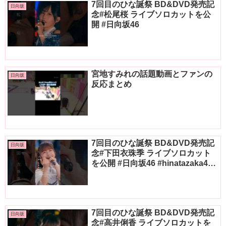
7回目のひな誕祭 BD&DVD発売記
日向坂
念#松尾桜 ライブソロカットを公
開 #日向坂46
宮地すみれの話題動画とファンの
日向坂
反応まとめ
7回目のひな誕祭 BD&DVD発売記
日向坂
念#下田衣珠季 ライブソロカット
を公開 #日向坂46 #hinatazaka46
#
7回目のひな誕祭 BD&DVD発売記
日向坂
念#高井俐香 ライブソロカットを