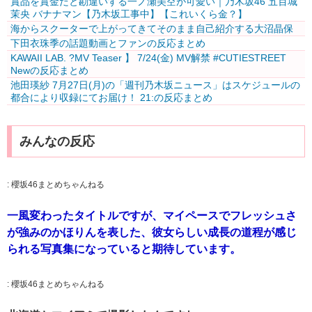
賞品を賞金だと勘違いする一ノ瀬美空が可愛い｜乃木坂46 五百城
茉央 バナナマン【乃木坂工事中】【これいくら金？】
海からスクーターで上がってきてそのまま自己紹介する大沼晶保
下田衣珠季の話題動画とファンの反応まとめ
KAWAII LAB. ?MV Teaser️‍ 】 7/24(金) MV解禁 #CUTIESTREET
Newの反応まとめ
池田瑛紗 7月27日(月)の「週刊乃木坂ニュース」はスケジュールの
都合により収録にてお届け！ 21:の反応まとめ
みんなの反応
:
櫻坂46まとめちゃんねる
一風変わったタイトルですが、マイペースでフレッシュさ
が強みのかほりんを表した、彼女らしい成長の道程が感じ
られる写真集になっていると期待しています。
:
櫻坂46まとめちゃんねる