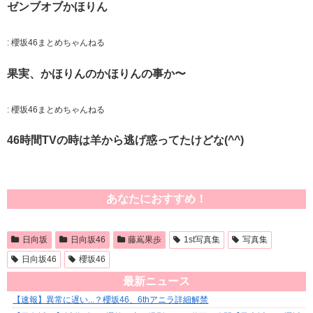
ゼンブオブかほりん
:
櫻坂46まとめちゃんねる
果実、かほりんのかほりんの事か〜
:
櫻坂46まとめちゃんねる
46時間TVの時は羊から逃げ惑ってたけどな(^^)
あなたにおすすめ！
日向坂
日向坂46
藤嶌果歩
1st写真集
写真集
日向坂46
櫻坂46
最新ニュース
【速報】異常に遅い...？櫻坂46、6thアニラ詳細解禁