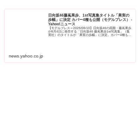
日向坂46藤嶌果歩、1st写真集タイトル「果実の
歩幅」に決定 カバー4種も公開（モデルプレス） -
Yahoo!ニュース
【モデルプレス＝2026/06/10】日向坂46の四期・藤嶌果歩
が8月4日に発売する「日向坂46 藤嶌果歩1st写真集」（集
英社）のタイトルが「果実の歩幅」に決定。カバー4種も公
開された。◆藤嶌
news.yahoo.co.jp