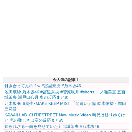
今人気の記事！
付き合ってんの？w #冨里奈央 #乃木坂46
池田瑛紗 乃木坂46 #冨里奈央 #菅原咲月 #shorts 一ノ瀬美空 五百
城茉央 瀬戸口心月 奥の反応まとめ
乃木坂46 6期生×MAKE KEEP MIST 「間違い」篇 鈴木佑捺・増田
三莉音
KAWAII LAB. CUTIESTREET New Music Video 時代は移りゆくけ
ど 恋の難しさは変の反応まとめ
知られざる一面を見せていた五百城茉央 #乃木坂46