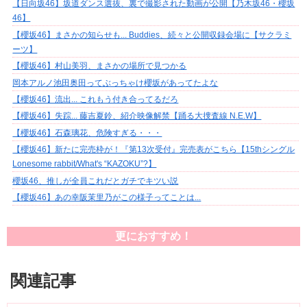
【日向坂46】坂道ダンス選抜、裏で撮影された動画が公開【乃木坂46・櫻坂
46】
【櫻坂46】まさかの知らせも... Buddies、続々と公開収録会場に【サクラミ
ーツ】
【櫻坂46】村山美羽、まさかの場所で見つかる
岡本アルノ池田奥田ってぶっちゃけ櫻坂があってたよな
【櫻坂46】流出... これもう付き合ってるだろ
【櫻坂46】失踪... 藤吉夏鈴、紹介映像解禁【踊る大捜査線 N.E.W】
【櫻坂46】石森璃花、危険すぎる・・・
【櫻坂46】新たに完売枠が！『第13次受付』完売表がこちら【15thシングル
Lonesome rabbit/What's “KAZOKU”?】
櫻坂46、推しが全員これだとガチでキツい説
【櫻坂46】あの幸阪茉里乃がこの様子ってことは...
更におすすめ！
関連記事